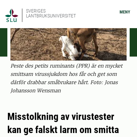
SVERIGES
MENY
LANTBRUKSUNIVERSITET
Peste des petits ruminants (PPR) är en mycket
smittsam virussjukdom hos får och get som
därför drabbar småbrukare hårt. Foto: Jonas
Johansson Wensman
Misstolkning av virustester
kan ge falskt larm om smitta