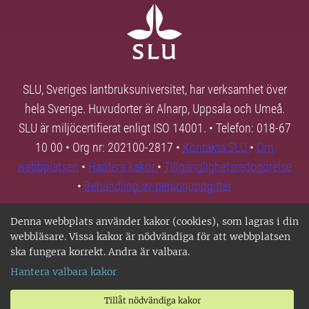
SLU, Sveriges lantbruksuniversitet, har verksamhet över
hela Sverige. Huvudorter är Alnarp, Uppsala och Umeå.
SLU är miljöcertifierat enligt ISO 14001. • Telefon: 018-67
10 00 • Org nr: 202100-2817 •
Kontakta SLU
•
Om
webbplatsen
•
Hantera kakor
•
Tillgänglighetsredogörelse
•
Behandling av personuppgifter
Denna webbplats använder kakor (cookies), som lagras i din
webbläsare. Vissa kakor är nödvändiga för att webbplatsen
ska fungera korrekt. Andra är valbara.
Hantera valbara kakor
Tillåt nödvändiga kakor