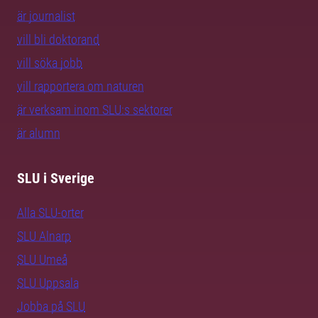
är journalist
vill bli doktorand
vill söka jobb
vill rapportera om naturen
är verksam inom SLU:s sektorer
är alumn
SLU i Sverige
Alla SLU-orter
SLU Alnarp
SLU Umeå
SLU Uppsala
Jobba på SLU