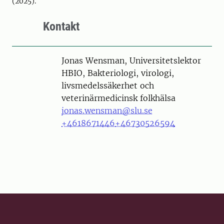
(2025).
Kontakt
Person
Jonas Wensman, Universitetslektor
HBIO, Bakteriologi, virologi,
livsmedelssäkerhet och
veterinärmedicinsk folkhälsa
jonas.wensman@slu.se
+4618671446
+46730526594