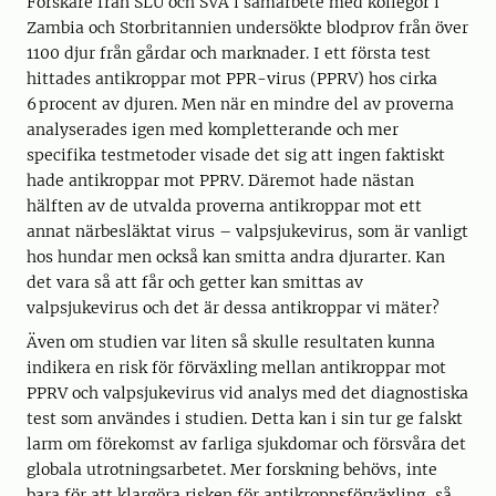
Forskare från SLU och SVA i samarbete med kollegor i
Zambia och Storbritannien undersökte blodprov från över
1100 djur från gårdar och marknader. I ett första test
hittades antikroppar mot PPR-virus (PPRV) hos cirka
6 procent av djuren. Men när en mindre del av proverna
analyserades igen med kompletterande och mer
specifika testmetoder visade det sig att ingen faktiskt
hade antikroppar mot PPRV. Däremot hade nästan
hälften av de utvalda proverna antikroppar mot ett
annat närbesläktat virus – valpsjukevirus, som är vanligt
hos hundar men också kan smitta andra djurarter. Kan
det vara så att får och getter kan smittas av
valpsjukevirus och det är dessa antikroppar vi mäter?
Även om studien var liten så skulle resultaten kunna
indikera en risk för förväxling mellan antikroppar mot
PPRV och valpsjukevirus vid analys med det diagnostiska
test som användes i studien. Detta kan i sin tur ge falskt
larm om förekomst av farliga sjukdomar och försvåra det
globala utrotningsarbetet. Mer forskning behövs, inte
bara för att klargöra risken för antikroppsförväxling, så