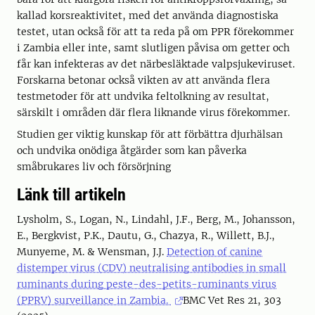
kallad korsreaktivitet, med det använda diagnostiska
testet, utan också för att ta reda på om PPR förekommer
i Zambia eller inte, samt slutligen påvisa om getter och
får kan infekteras av det närbesläktade valpsjukeviruset.
Forskarna betonar också vikten av att använda flera
testmetoder för att undvika feltolkning av resultat,
särskilt i områden där flera liknande virus förekommer.
Studien ger viktig kunskap för att förbättra djurhälsan
och undvika onödiga åtgärder som kan påverka
småbrukares liv och försörjning
Länk till artikeln
Lysholm, S., Logan, N., Lindahl, J.F., Berg, M., Johansson,
E., Bergkvist, P.K., Dautu, G., Chazya, R., Willett, B.J.,
Munyeme, M. & Wensman, J.J.
Detection of canine
distemper virus (CDV) neutralising antibodies in small
ruminants during peste-des-petits-ruminants virus
(PPRV) surveillance in Zambia.
BMC Vet Res 21, 303