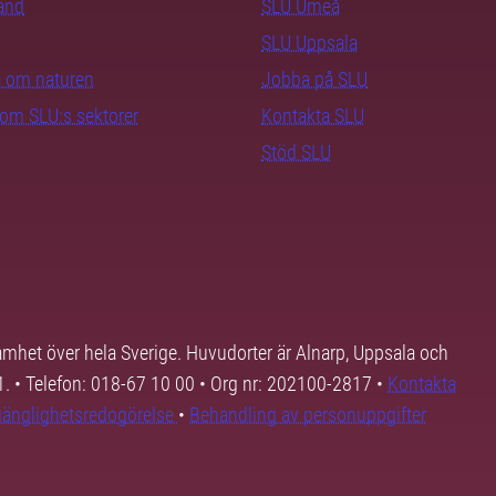
rand
SLU Umeå
SLU Uppsala
ra om naturen
Jobba på SLU
nom SLU:s sektorer
Kontakta SLU
Stöd SLU
samhet över hela Sverige. Huvudorter är Alnarp, Uppsala och
01. • Telefon: 018-67 10 00 • Org nr: 202100-2817 •
Kontakta
lgänglighetsredogörelse
•
Behandling av personuppgifter