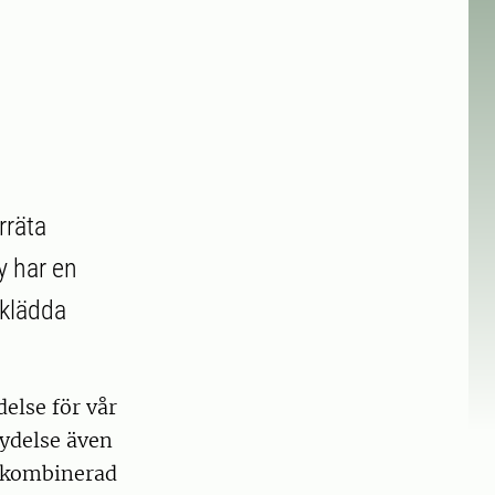
rräta
y har en
dklädda
else för vår
tydelse även
n kombinerad