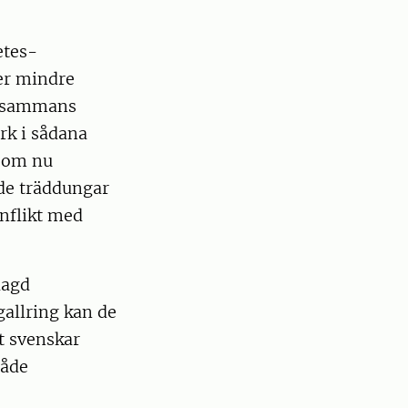
etes-
er mindre
llsammans
rk i sådana
 som nu
nde träddungar
onflikt med
lagd
gallring kan de
t svenskar
både