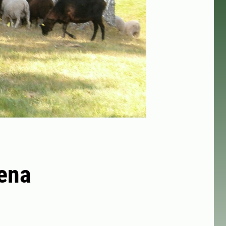
ena
h