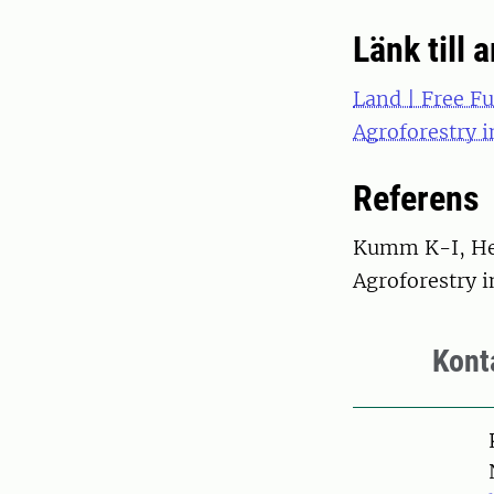
Länk till a
Land | Free Fu
Agroforestry 
Referens
Kumm K-I, Hess
Agroforestry i
Kont
Pers