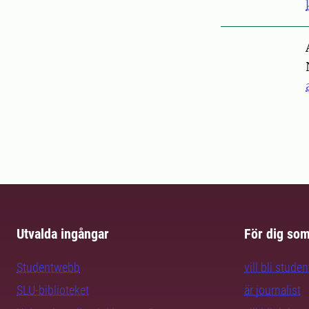
Pers
Utvalda ingångar
För dig so
Studentwebb
vill bli studen
SLU-biblioteket
är journalist