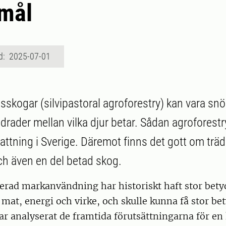
mål
d: 2025-07-01
skogar (silvipastoral agroforestry) kan vara snö
drader mellan vilka djur betar. Sådan agroforestr
attning i Sverige. Däremot finns det gott om trä
h även en del betad skog.
rad markanvändning har historiskt haft stor betyd
 mat, energi och virke, och skulle kunna få stor be
ar analyserat de framtida förutsättningarna för e