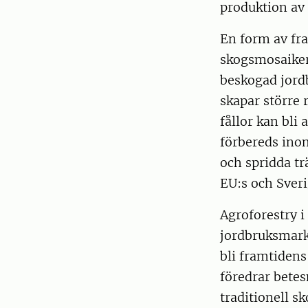
produktion av 
En form av fra
skogsmosaiker
beskogad jor
skapar större 
fållor kan bli
förbereds ino
och spridda tr
EU:s och Sver
Agroforestry i
jordbruksmark 
bli framtidens
föredrar bete
traditionell s