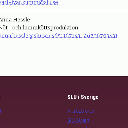
karl-ivar.kumm@slu.se
on
Anna Hessle
Nöt- och lammköttsproduktion
anna.hessle@slu.se
+4651167143
+46706703431
m
SLU i Sverige
t
Alla SLU-orter
SLU Alnarp