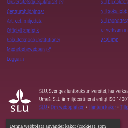
Universitetsdjursjukhuset
vill bli dokto
vill söka jobb
Centrumbildningar
vill rapporte
Art- och miljödata
är verksam i
Officiell statistik
är alumn
Fakulteter och institutioner
Medarbetarwebben
Logga in
SLU, Sveriges lantbruksuniversitet, har verk
Umeå. SLU är miljöcertifierat enligt ISO 140
SLU
•
Om webbplatsen
•
Hantera kakor
•
Til
Denna webbplats använder kakor (cookies), som