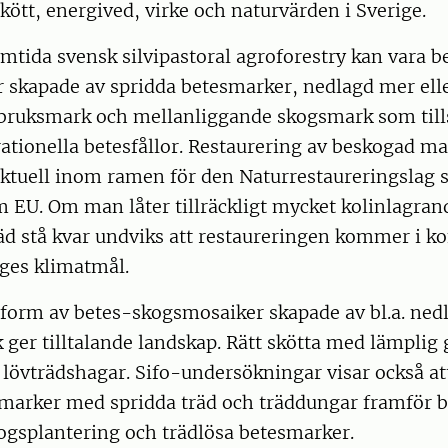
kött, energived, virke och naturvärden i Sverige.
mtida svensk silvipastoral agroforestry kan vara b
 skapade av spridda betesmarker, nedlagd mer ell
dbruksmark och mellanliggande skogsmark som ti
rationella betesfållor. Restaurering av beskogad ma
 aktuell inom ramen för den Naturrestaureringslag
m EU. Om man låter tillräckligt mycket kolinlagra
äd stå kvar undviks att restaureringen kommer i k
iges klimatmål.
 form av betes-skogsmosaiker skapade av bl.a. ned
ger tilltalande landskap. Rätt skötta med lämplig 
 lövträdshagar. Sifo-undersökningar visar också at
smarker med spridda träd och träddungar framför 
kogsplantering och trädlösa betesmarker.