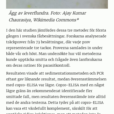
Ägg av leverflundra. Foto: Ajay Kumar
Chaurasiya, Wikimedia Commons*
I den här studien jämfördes dessa tre metoder för första
gången i svenska fårbesättningar. Forskarna analyserade
träckprover från 73 besättningar, där varje prov
representerade tre tackor. Proverna samlades in under
både vår och höst. Man undersökte hur väl metoderna
kunde upptäcka smitta och frågade även lantbrukarna
om deras rutiner för parasitkontroll.
Resultaten visade att sedimentationsmetoden och PCR
oftast gav liknande resultat, medan överensstämmelsen
med copro-ELISA var lägre. Copro-ELISA med en något
lägre gräns än rekommenderat identifierade fler
smittade fall, men resultaten överensstämde inte alltid
med de andra testerna. Detta tyder på att copro-ELISA
kan vara ett värdefullt komplement, särskilt för att