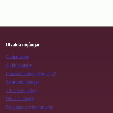
Utvalda ingångar
Studentwebb
SLU-biblioteket
Universitetsdjursjukhuset
Centrumbildningar
Art- och miljödata
Officiell statistik
Fakulteter och institutioner