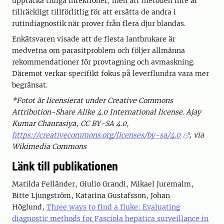
upptäcka tidiga infektioner, men att metoden inte är
tillräckligt tillförlitlig för att ersätta de andra i
rutindiagnostik när prover från flera djur blandas.
Enkätsvaren visade att de flesta lantbrukare är
medvetna om parasitproblem och följer allmänna
rekommendationer för provtagning och avmaskning.
Däremot verkar specifikt fokus på leverflundra vara mer
begränsat.
*Fotot är licensierat under Creative Commons
Attribution-Share Alike 4.0 International license. Ajay
Kumar Chaurasiya, CC BY-SA 4.0,
https://creativecommons.org/licenses/by-sa/4.0
, via
Wikimedia Commons
Länk till publikationen
Matilda Felländer, Giulio Grandi, Mikael Juremalm,
Bitte Ljungström, Katarina Gustafsson, Johan
Höglund,
Three ways to find a fluke: Evaluating
diagnostic methods for Fasciola hepatica surveillance in