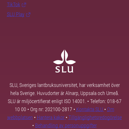
TikTok
SLU Play
SLU, Sveriges lantbruksuniversitet, har verksamhet över
hela Sverige. Huvudorter är Alnarp, Uppsala och Umeå.
SLU är miljöcertifierat enligt ISO 14001. • Telefon: 018-67
10 00 • Org nr: 202100-2817 •
Kontakta SLU
•
Om
webbplatsen
•
Hantera kakor
•
Tillgänglighetsredogörelse
•
Behandling av personuppgifter