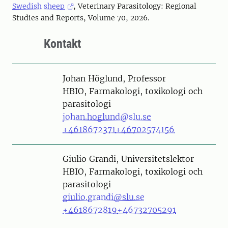
Swedish sheep
, Veterinary Parasitology: Regional
Studies and Reports, Volume 70, 2026.
Kontakt
Person
Johan Höglund, Professor
HBIO, Farmakologi, toxikologi och
parasitologi
johan.hoglund@slu.se
+4618672371
+46702574156
Person
Giulio Grandi, Universitetslektor
HBIO, Farmakologi, toxikologi och
parasitologi
giulio.grandi@slu.se
+4618672819
+46732705291