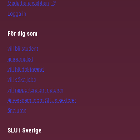
Medarbetarwebben
Logga in
För dig som
vill bli student
är journalist
vill bli doktorand
vill söka jobb
vill rapportera om naturen
är verksam inom SLU:s sektorer
är alumn
SLU i Sverige