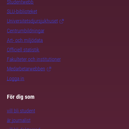
Studentwebb
SLU-biblioteket
Universitetsdjursjukhuset
Centrumbildningar
Art- och miljödata
Officiell statistik
Fakulteter och institutioner
Medarbetarwebben
Logga in
För dig som
vill bli student
är journalist