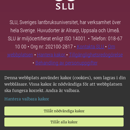
SLU, Sveriges lantbruksuniversitet, har verksamhet över
hela Sverige. Huvudorter är Alnarp, Uppsala och Umeå.
SLU är miljöcertifierat enligt ISO 14001. • Telefon: 018-67
10 00 • Org nr: 202100-2817 •
Kontakta SLU
•
Om
webbplatsen
•
Hantera kakor
•
Tillgänglighetsredogörelse
•
Behandling av personuppgifter
Denna webbplats använder kakor (cookies), som lagras i din
webbläsare. Vissa kakor är nödvändiga för att webbplatsen
ska fungera korrekt. Andra är valbara.
Hantera valbara kakor
Tillåt nödvändiga kakor
Tillåt alla kakor