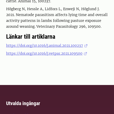
cattle. Animal 15, 100237.
Högberg N, Hessle A, Lidfors L, Enweji N, Höglund J.
2021. Nematode parasitism affects lying time and overall
activity patterns in lambs following pasture exposure
around weaning. Veterinary Parasitology 296, 109500.
Länkar till artiklarna
https://doi.org/10.1016/j.animal.2021.100237
https://doi.org/10.1016/j.vetpar.2021.109500
Utvalda ingångar