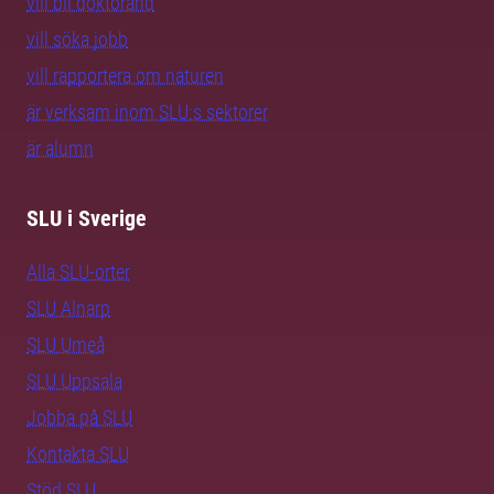
vill bli doktorand
vill söka jobb
vill rapportera om naturen
är verksam inom SLU:s sektorer
är alumn
SLU i Sverige
Alla SLU-orter
SLU Alnarp
SLU Umeå
SLU Uppsala
Jobba på SLU
Kontakta SLU
Stöd SLU