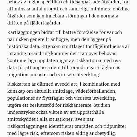
behov av regionspecifika och tidsanpassade åtgärder, för
att minska antal utbrott och samtidigt minimera onödiga
åtgärder som kan innebära störningar i den normala
driften på fjäderfägårdar.
Kartläggningen bidrar till bättre förståelse för var och
när risken generellt är högre, men den bygger på
historiska data. Eftersom smittläget för fågelinfluensa är
i ständig förändring kommer det framöver behövas
kontinuerliga uppdateringar av riskkartorna med nya
data för att anpassa dem till förändringar i fåglarnas
migrationsmönster och virusets utveckling.
Riskkartan är därmed avsedd att, i kombination med
kunskap om aktuellt smittläge, väderförhållanden,
populationer av flyttfåglar och virusets utveckling,
utgöra ett beslutsstöd för riskhanterare. Studien
understryker också vikten av att upprätthålla
smittskyddet i alla situationer, även när
riskkartläggningen identifierar områden och tidpunkter
med lägre risk, eftersom risken aldrig är obetydlig.