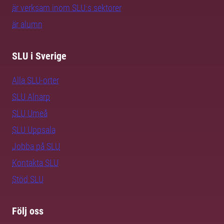
är verksam inom SLU:s sektorer
är alumn
SLU i Sverige
Alla SLU-orter
SLU Alnarp
SLU Umeå
SLU Uppsala
Jobba på SLU
Kontakta SLU
Stöd SLU
Följ oss