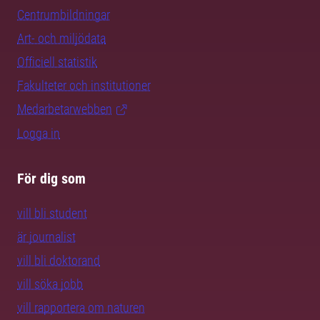
Centrumbildningar
Art- och miljödata
Officiell statistik
Fakulteter och institutioner
Medarbetarwebben
Logga in
För dig som
vill bli student
är journalist
vill bli doktorand
vill söka jobb
vill rapportera om naturen