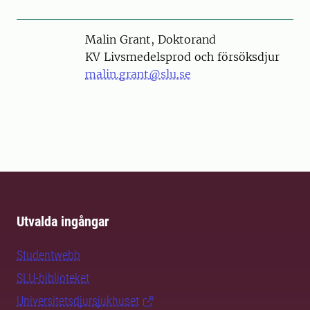
Person
Malin Grant, Doktorand
KV Livsmedelsprod och försöksdjur
malin.grant@slu.se
Utvalda ingångar
Studentwebb
SLU-biblioteket
Universitetsdjursjukhuset