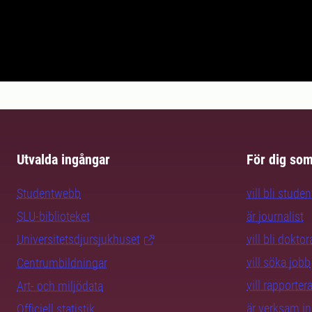
Utvalda ingångar
För dig so
Studentwebb
vill bli studen
SLU-biblioteket
är journalist
Universitetsdjursjukhuset
vill bli dokto
vill söka jobb
Centrumbildningar
vill rapporte
Art- och miljödata
är verksam i
Officiell statistik