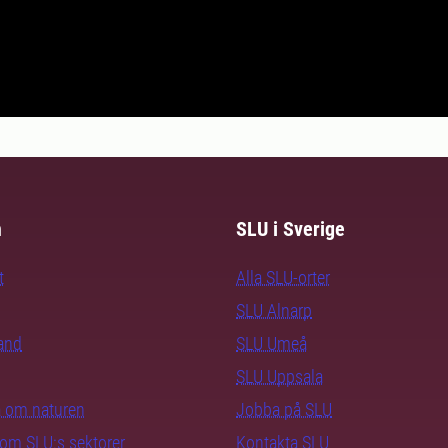
m
SLU i Sverige
t
Alla SLU-orter
SLU Alnarp
rand
SLU Umeå
SLU Uppsala
ra om naturen
Jobba på SLU
nom SLU:s sektorer
Kontakta SLU