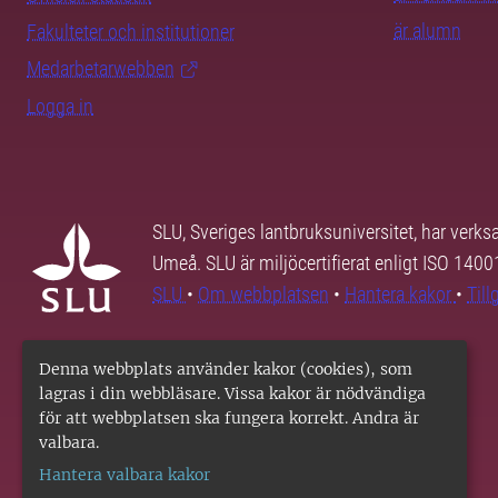
är alumn
Fakulteter och institutioner
Medarbetarwebben
Logga in
SLU, Sveriges lantbruksuniversitet, har verk
Umeå. SLU är miljöcertifierat enligt ISO 140
SLU
•
Om webbplatsen
•
Hantera kakor
•
Til
Denna webbplats använder kakor (cookies), som
lagras i din webbläsare. Vissa kakor är nödvändiga
för att webbplatsen ska fungera korrekt. Andra är
valbara.
Hantera valbara kakor