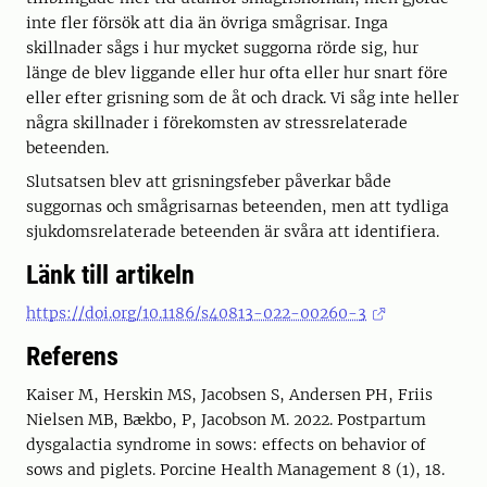
inte fler försök att dia än övriga smågrisar. Inga
skillnader sågs i hur mycket suggorna rörde sig, hur
länge de blev liggande eller hur ofta eller hur snart före
eller efter grisning som de åt och drack. Vi såg inte heller
några skillnader i förekomsten av stressrelaterade
beteenden.
Slutsatsen blev att grisningsfeber påverkar både
suggornas och smågrisarnas beteenden, men att tydliga
sjukdomsrelaterade beteenden är svåra att identifiera.
Länk till artikeln
https://doi.org/10.1186/s40813-022-00260-3
Referens
Kaiser M, Herskin MS, Jacobsen S, Andersen PH, Friis
Nielsen MB, Bækbo, P, Jacobson M. 2022. Postpartum
dysgalactia syndrome in sows: effects on behavior of
sows and piglets. Porcine Health Management 8 (1), 18.