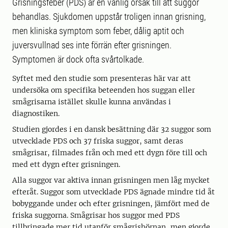
Grisningsfeber (PDS) är en vanlig orsak till att suggor
behandlas. Sjukdomen uppstår troligen innan grisning,
men kliniska symptom som feber, dålig aptit och
juversvullnad ses inte förrän efter grisningen.
Symptomen är dock ofta svårtolkade.
Syftet med den studie som presenteras här var att
undersöka om specifika beteenden hos suggan eller
smågrisarna istället skulle kunna användas i
diagnostiken.
Studien gjordes i en dansk besättning där 32 suggor som
utvecklade PDS och 37 friska suggor, samt deras
smågrisar, filmades från och med ett dygn före till och
med ett dygn efter grisningen.
Alla suggor var aktiva innan grisningen men låg mycket
efteråt. Suggor som utvecklade PDS ägnade mindre tid åt
bobyggande under och efter grisningen, jämfört med de
friska suggorna. Smågrisar hos suggor med PDS
tillbringade mer tid utanför smågrishörnan, men gjorde