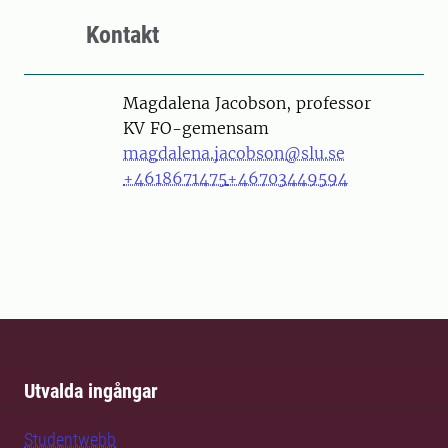
Kontakt
Person
Magdalena Jacobson, professor
KV FO-gemensam
magdalena.jacobson@slu.se
+4618671475
+46703449594
Utvalda ingångar
Studentwebb