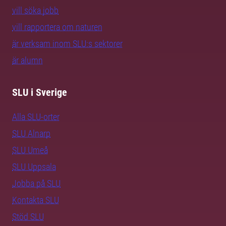
vill söka jobb
vill rapportera om naturen
är verksam inom SLU:s sektorer
är alumn
SLU i Sverige
Alla SLU-orter
SLU Alnarp
SLU Umeå
SLU Uppsala
Jobba på SLU
Kontakta SLU
Stöd SLU