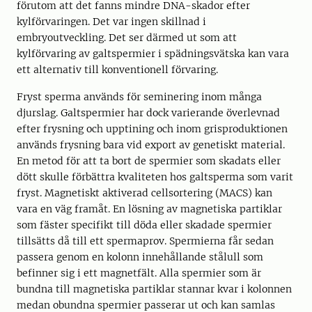
förutom att det fanns mindre DNA-skador efter
kylförvaringen. Det var ingen skillnad i
embryoutveckling. Det ser därmed ut som att
kylförvaring av galtspermier i spädningsvätska kan vara
ett alternativ till konventionell förvaring.
Fryst sperma används för seminering inom många
djurslag. Galtspermier har dock varierande överlevnad
efter frysning och upptining och inom grisproduktionen
används frysning bara vid export av genetiskt material.
En metod för att ta bort de spermier som skadats eller
dött skulle förbättra kvaliteten hos galtsperma som varit
fryst. Magnetiskt aktiverad cellsortering (MACS) kan
vara en väg framåt. En lösning av magnetiska partiklar
som fäster specifikt till döda eller skadade spermier
tillsätts då till ett spermaprov. Spermierna får sedan
passera genom en kolonn innehållande stålull som
befinner sig i ett magnetfält. Alla spermier som är
bundna till magnetiska partiklar stannar kvar i kolonnen
medan obundna spermier passerar ut och kan samlas