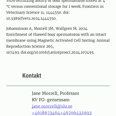
vitro
fertilizing ability of boar spermatozoa stored at 4
°C versus conventional storage for 1 week. Frontiers in
Veterinary Science 11, 1444550. doi:
10.3389/fvets.2024.1444550.
Johannisson A, Morrell JM, Wallgren M. 2024.
Enrichment of thawed boar spermatozoa with an intact
membrane using Magnetic Activated Cell Sorting. Animal
Reproduction Science 265,
107493. doi.org/10.1016/j.anireprosci.2024.107493.
Kontakt
Person
Jane Morrell, Professor
KV FO-gemensam
jane.morrell@slu.se
+4618673464
+46706432993