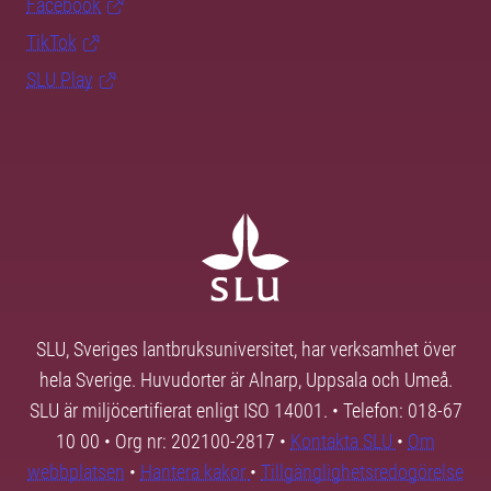
Facebook
TikTok
SLU Play
SLU, Sveriges lantbruksuniversitet, har verksamhet över
hela Sverige. Huvudorter är Alnarp, Uppsala och Umeå.
SLU är miljöcertifierat enligt ISO 14001. • Telefon: 018-67
10 00 • Org nr: 202100-2817 •
Kontakta SLU
•
Om
webbplatsen
•
Hantera kakor
•
Tillgänglighetsredogörelse