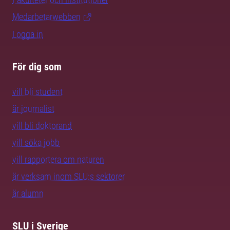
Medarbetarwebben
Logga in
För dig som
vill bli student
är journalist
vill bli doktorand
vill söka jobb
vill rapportera om naturen
är verksam inom SLU:s sektorer
är alumn
SLU i Sverige