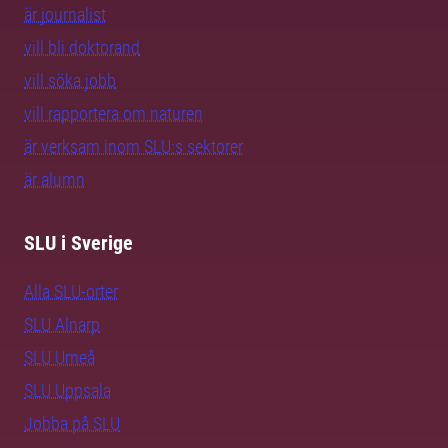
är journalist
vill bli doktorand
vill söka jobb
vill rapportera om naturen
är verksam inom SLU:s sektorer
är alumn
SLU i Sverige
Alla SLU-orter
SLU Alnarp
SLU Umeå
SLU Uppsala
Jobba på SLU