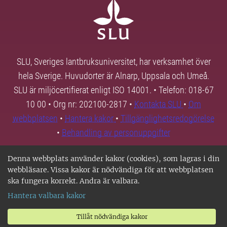
SLU, Sveriges lantbruksuniversitet, har verksamhet över
hela Sverige. Huvudorter är Alnarp, Uppsala och Umeå.
SLU är miljöcertifierat enligt ISO 14001. • Telefon: 018-67
10 00 • Org nr: 202100-2817 •
Kontakta SLU
•
Om
webbplatsen
•
Hantera kakor
•
Tillgänglighetsredogörelse
•
Behandling av personuppgifter
Denna webbplats använder kakor (cookies), som lagras i din
webbläsare. Vissa kakor är nödvändiga för att webbplatsen
ska fungera korrekt. Andra är valbara.
Hantera valbara kakor
Tillåt nödvändiga kakor