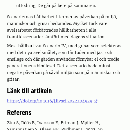
utfodring. De går på bete på sommaren.
Scenariernas hållbarhet i termer av påverkan på miljö,
människor och grisar bedömdes. Mycket tack vare
avelsarbetet förbättrades hållbarheten i alla
framtidsscenarier jämfört med dagens situation.
Mest hållbart var Scenario IV, med grisar som selekteras
med det nya avelsmålet, som får foder med jäst och
ensilage och där gården använder förnybar el och tredje
generationens biodiesel. Detta scenario hade minst
negativ påverkan på såväl miljön som på människor och
grisar.
Länk till artikeln
https://doi.org/10.1016/j.livsci.2022.104929
Referens
Zira S, Röös E, Ivarsson E, Friman J, Møller H,
Samsonstuen S, Olsen HF, Rydhmer L. 2022. An