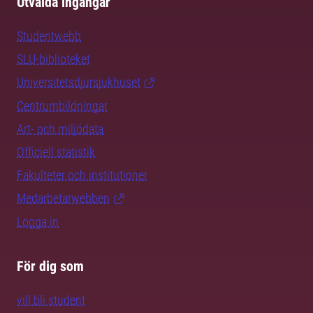
Utvalda ingångar
Studentwebb
SLU-biblioteket
Universitetsdjursjukhuset
Centrumbildningar
Art- och miljödata
Officiell statistik
Fakulteter och institutioner
Medarbetarwebben
Logga in
För dig som
vill bli student