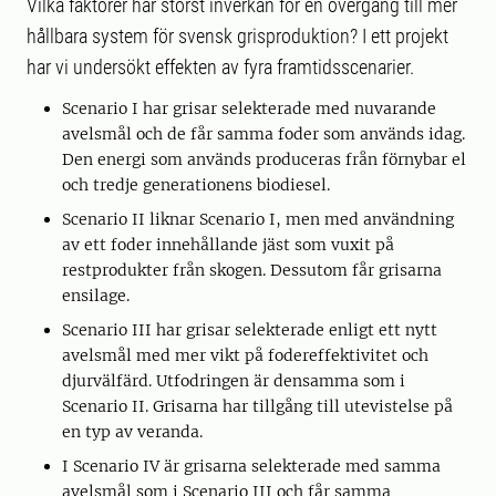
Vilka faktorer har störst inverkan för en övergång till mer
hållbara system för svensk grisproduktion? I ett projekt
har vi undersökt effekten av fyra framtidsscenarier.
Scenario I har grisar selekterade med nuvarande
avelsmål och de får samma foder som används idag.
Den energi som används produceras från förnybar el
och tredje generationens biodiesel.
Scenario II liknar Scenario I, men med användning
av ett foder innehållande jäst som vuxit på
restprodukter från skogen. Dessutom får grisarna
ensilage.
Scenario III har grisar selekterade enligt ett nytt
avelsmål med mer vikt på fodereffektivitet och
djurvälfärd. Utfodringen är densamma som i
Scenario II. Grisarna har tillgång till utevistelse på
en typ av veranda.
I Scenario IV är grisarna selekterade med samma
avelsmål som i Scenario III och får samma