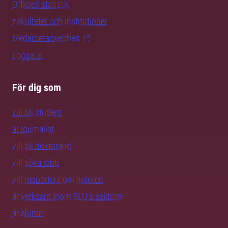
Officiell statistik
Fakulteter och institutioner
Medarbetarwebben
Logga in
För dig som
vill bli student
är journalist
vill bli doktorand
vill söka jobb
vill rapportera om naturen
är verksam inom SLU:s sektorer
är alumn