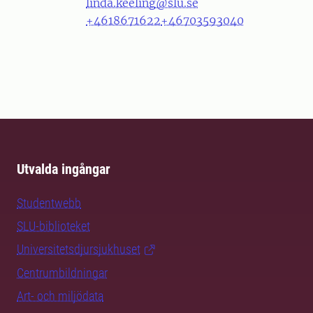
linda.keeling@slu.se
+4618671622
+46703593040
Utvalda ingångar
Studentwebb
SLU-biblioteket
Universitetsdjursjukhuset
Centrumbildningar
Art- och miljödata