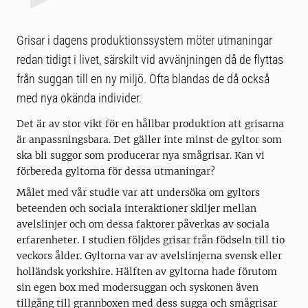
Grisar i dagens produktionssystem möter utmaningar
redan tidigt i livet, särskilt vid avvänjningen då de flyttas
från suggan till en ny miljö. Ofta blandas de då också
med nya okända individer.
Det är av stor vikt för en hållbar produktion att grisarna
är anpassningsbara. Det gäller inte minst de gyltor som
ska bli suggor som producerar nya smågrisar. Kan vi
förbereda gyltorna för dessa utmaningar?
Målet med vår studie var att undersöka om gyltors
beteenden och sociala interaktioner skiljer mellan
avelslinjer och om dessa faktorer påverkas av sociala
erfarenheter. I studien följdes grisar från födseln till tio
veckors ålder. Gyltorna var av avelslinjerna svensk eller
holländsk yorkshire. Hälften av gyltorna hade förutom
sin egen box med modersuggan och syskonen även
tillgång till grannboxen med dess sugga och smågrisar