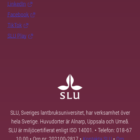
LinkedIn
Facebook
TikTok
SLU Play
SLU, Sveriges lantbruksuniversitet, har verksamhet över
hela Sverige. Huvudorter är Alnarp, Uppsala och Umeå.
SLU är miljöcertifierat enligt ISO 14001. • Telefon: 018-67
10 00 • Org nr: 202100-2817 •
Kontakta SLU
•
Om