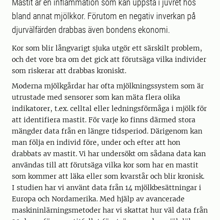
Mastit är en inflammation som kan uppstå i juvret hos
bland annat mjölkkor. Förutom en negativ inverkan på
djurvälfärden drabbas även bondens ekonomi.
Kor som blir långvarigt sjuka utgör ett särskilt problem,
och det vore bra om det gick att förutsäga vilka individer
som riskerar att drabbas kroniskt.
Moderna mjölkgårdar har ofta mjölkningssystem som är
utrustade med sensorer som kan mäta flera olika
indikatorer, t.ex. celltal eller ledningsförmåga i mjölk för
att identifiera mastit. För varje ko finns därmed stora
mängder data från en längre tidsperiod. Därigenom kan
man följa en individ före, under och efter att hon
drabbats av mastit. Vi har undersökt om sådana data kan
användas till att förutsäga vilka kor som har en mastit
som kommer att läka eller som kvarstår och blir kronisk.
I studien har vi använt data från 14 mjölkbesättningar i
Europa och Nordamerika. Med hjälp av avancerade
maskininlärningsmetoder har vi skattat hur väl data från