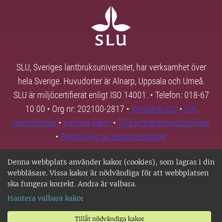
SLU, Sveriges lantbruksuniversitet, har verksamhet över
hela Sverige. Huvudorter är Alnarp, Uppsala och Umeå.
SLU är miljöcertifierat enligt ISO 14001. • Telefon: 018-67
10 00 • Org nr: 202100-2817 •
Kontakta SLU
•
Om
webbplatsen
•
Hantera kakor
•
Tillgänglighetsredogörelse
•
Behandling av personuppgifter
Denna webbplats använder kakor (cookies), som lagras i din
webbläsare. Vissa kakor är nödvändiga för att webbplatsen
ska fungera korrekt. Andra är valbara.
Hantera valbara kakor
Tillåt nödvändiga kakor