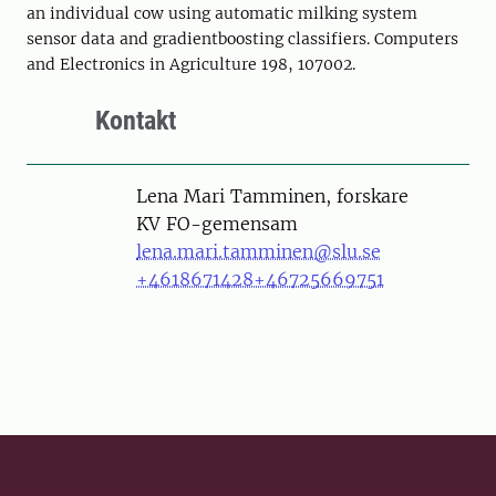
an individual cow using automatic milking system
sensor data and gradientboosting classifiers. Computers
and Electronics in Agriculture 198, 107002.
Kontakt
Person
Lena Mari Tamminen, forskare
KV FO-gemensam
lena.mari.tamminen@slu.se
+4618671428
+46725669751