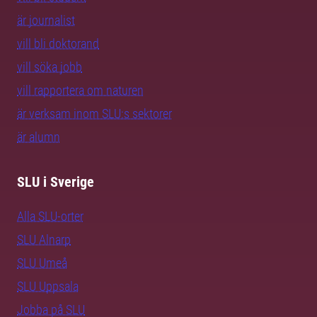
är journalist
vill bli doktorand
vill söka jobb
vill rapportera om naturen
är verksam inom SLU:s sektorer
är alumn
SLU i Sverige
Alla SLU-orter
SLU Alnarp
SLU Umeå
SLU Uppsala
Jobba på SLU