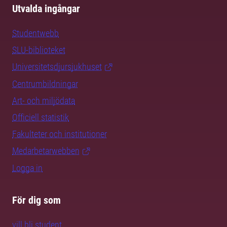
Utvalda ingångar
Studentwebb
SLU-biblioteket
Universitetsdjursjukhuset
Centrumbildningar
Art- och miljödata
Officiell statistik
Fakulteter och institutioner
Medarbetarwebben
Logga in
För dig som
vill bli student