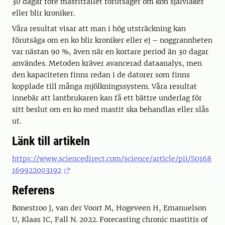
30 dagar före mastitfallet förutsäger om kon självläker
eller blir kroniker.
Våra resultat visar att man i hög utsträckning kan
förutsäga om en ko blir kroniker eller ej – noggrannheten
var nästan 90 %, även när en kortare period än 30 dagar
användes. Metoden kräver avancerad dataanalys, men
den kapaciteten finns redan i de datorer som finns
kopplade till många mjölkningssystem. Våra resultat
innebär att lantbrukaren kan få ett bättre underlag för
sitt beslut om en ko med mastit ska behandlas eller slås
ut.
Länk till artikeln
https://www.sciencedirect.com/science/article/pii/S0168
169922003192
Referens
Bonestroo J, van der Voort M, Hogeveen H, Emanuelson
U, Klaas IC, Fall N. 2022. Forecasting chronic mastitis of