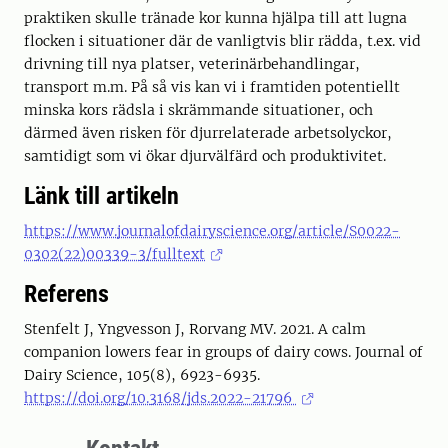
praktiken skulle tränade kor kunna hjälpa till att lugna
flocken i situationer där de vanligtvis blir rädda, t.ex. vid
drivning till nya platser, veterinärbehandlingar,
transport m.m. På så vis kan vi i framtiden potentiellt
minska kors rädsla i skrämmande situationer, och
därmed även risken för djurrelaterade arbetsolyckor,
samtidigt som vi ökar djurvälfärd och produktivitet.
Länk till artikeln
https://www.journalofdairyscience.org/article/S0022-
0302(22)00339-3/fulltext
Referens
Stenfelt J, Yngvesson J, Rorvang MV. 2021. A calm
companion lowers fear in groups of dairy cows. Journal of
Dairy Science, 105(8), 6923-6935.
https://doi.org/10.3168/jds.2022-21796