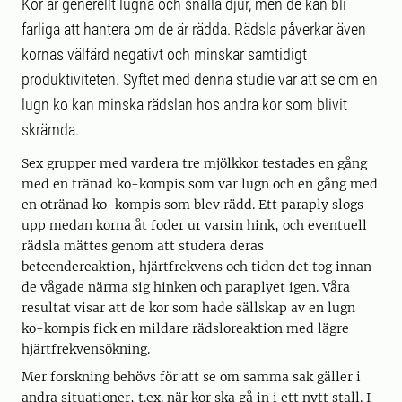
Kor är generellt lugna och snälla djur, men de kan bli
farliga att hantera om de är rädda. Rädsla påverkar även
kornas välfärd negativt och minskar samtidigt
produktiviteten. Syftet med denna studie var att se om en
lugn ko kan minska rädslan hos andra kor som blivit
skrämda.
Sex grupper med vardera tre mjölkkor testades en gång
med en tränad ko-kompis som var lugn och en gång med
en otränad ko-kompis som blev rädd. Ett paraply slogs
upp medan korna åt foder ur varsin hink, och eventuell
rädsla mättes genom att studera deras
beteendereaktion, hjärtfrekvens och tiden det tog innan
de vågade närma sig hinken och paraplyet igen. Våra
resultat visar att de kor som hade sällskap av en lugn
ko-kompis fick en mildare rädsloreaktion med lägre
hjärtfrekvensökning.
Mer forskning behövs för att se om samma sak gäller i
andra situationer, t.ex. när kor ska gå in i ett nytt stall. I