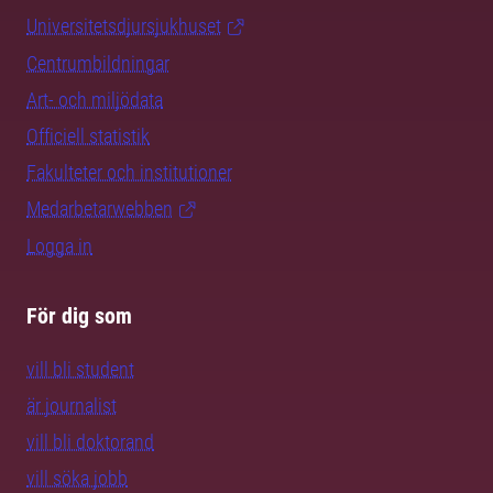
Universitetsdjursjukhuset
Centrumbildningar
Art- och miljödata
Officiell statistik
Fakulteter och institutioner
Medarbetarwebben
Logga in
För dig som
vill bli student
är journalist
vill bli doktorand
vill söka jobb