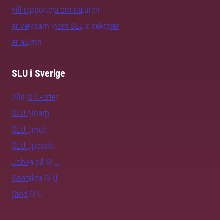
vill rapportera om naturen
är verksam inom SLU:s sektorer
är alumn
SLU i Sverige
Alla SLU-orter
SLU Alnarp
SLU Umeå
SLU Uppsala
Jobba på SLU
Kontakta SLU
Stöd SLU