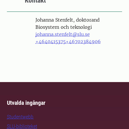
Kontakt
Person
Johanna Stenfelt, doktorand
Biosystem och teknologi
johanna.stenfelt@slu.se
+4640415375
+46702384906
Utvalda ingångar
Studentwebb
SLU-biblioteket