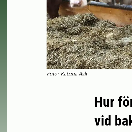
Foto: Katrina Ask
Hur fö
vid ba