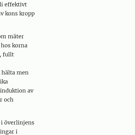
i effektivt
av kons kropp
som mäter
t hos korna
 fullt
k hälta men
ika
 induktion av
r och
i överlinjens
ingar i