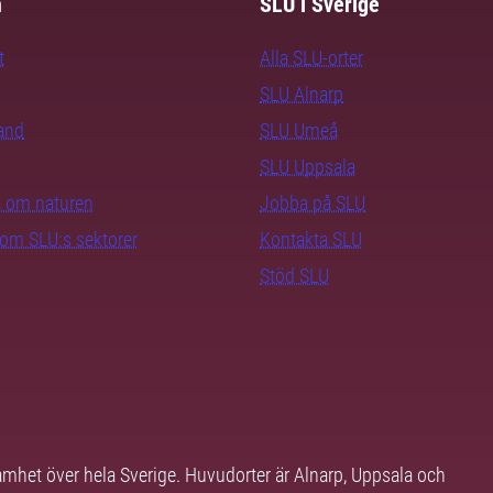
m
SLU i Sverige
t
Alla SLU-orter
SLU Alnarp
rand
SLU Umeå
SLU Uppsala
ra om naturen
Jobba på SLU
nom SLU:s sektorer
Kontakta SLU
Stöd SLU
samhet över hela Sverige. Huvudorter är Alnarp, Uppsala och