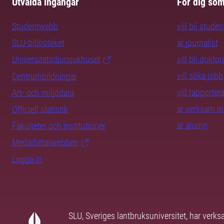
Utvalda ingångar
För dig so
Studentwebb
vill bli studen
SLU-biblioteket
är journalist
Universitetsdjursjukhuset
vill bli dokto
vill söka jobb
Centrumbildningar
vill rapporte
Art- och miljödata
är verksam i
Officiell statistik
är alumn
Fakulteter och institutioner
Medarbetarwebben
Logga in
SLU, Sveriges lantbruksuniversitet, har verk