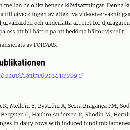
n mellan de olika benens klövisättningar. Denna k
a till utvecklingen av effektiva videoövervakning
djurvälfärden och underlätta arbetet för djurägaren
a oss att bli bättre på att bedöma hältor visuellt.
inansierats av FORMAS.
publikationen
g/10.1016/j.animal.2024.101269
k K, Mellbin Y, Byström A, Serra Bragança FM, Söd
 Bergsten C, Haubro Andersen P, Rhodin M, Hernlu
nges in dairy cows with induced hindlimb lamenes