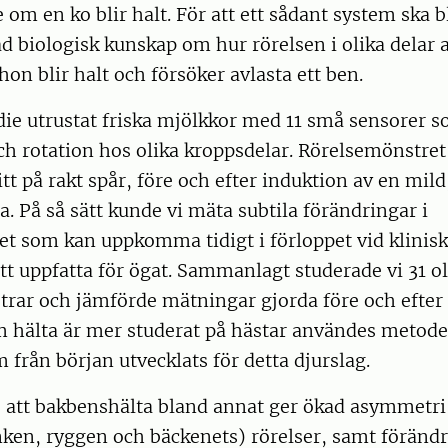
e om en ko blir halt. För att ett sådant system ska bl
ad biologisk kunskap om hur rörelsen i olika delar 
hon blir halt och försöker avlasta ett ben.
udie utrustat friska mjölkkor med 11 små sensorer 
ch rotation hos olika kroppsdelar. Rörelsemönstre
tt på rakt spår, före och efter induktion av en mild,
ta. På så sätt kunde vi mäta subtila förändringar i
et som kan uppkomma tidigt i förloppet vid klinis
tt uppfatta för ögat. Sammanlagt studerade vi 31 ol
trar och jämförde mätningar gjorda före och efter
m hälta är mer studerat på hästar användes metode
 från början utvecklats för detta djurslag.
 att bakbenshälta bland annat ger ökad asymmetri 
ken, ryggen och bäckenets) rörelser, samt förändr