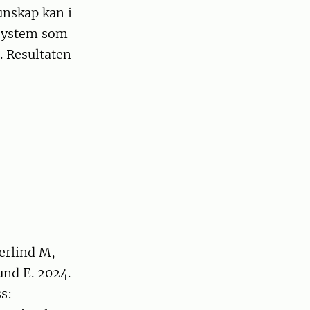
unskap kan i
ssystem som
. Resultaten
erlind M,
nd E. 2024.
s: