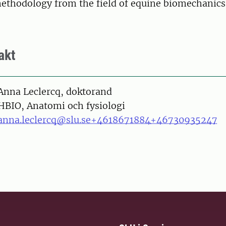
methodology from the field of equine biomechanics
akt
on
Anna Leclercq, doktorand
HBIO, Anatomi och fysiologi
anna.leclercq@slu.se
+4618671884
+46730935247