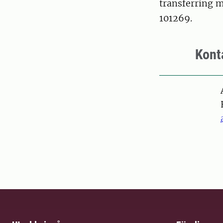
transferring 
101269.
Kont
Pers