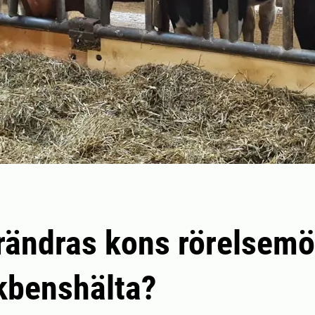
rändras kons rörelsemö
kbenshälta?