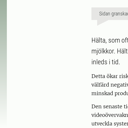
Sidan granska
Hälta, som of
mjölkkor. Hält
inleds i tid.
Detta ökar ris
välfärd negati
minskad produ
Den senaste t
videoövervakn
utveckla syst