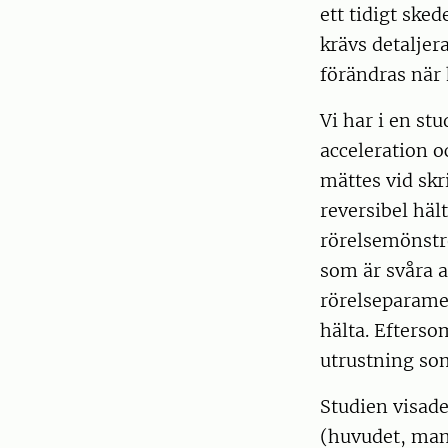
ett tidigt sked
krävs detaljer
förändras när 
Vi har i en st
acceleration o
mättes vid skri
reversibel häl
rörelsemönstr
som är svåra a
rörelseparame
hälta. Efterso
utrustning som
Studien visade
(huvudet, man