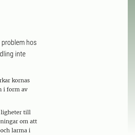
gt problem hos
dling inte
erkar kornas
 i form av
igheter till
pningar om att
 och larma i