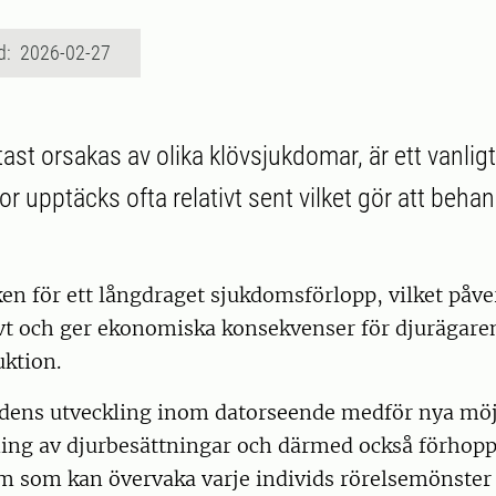
d: 2026-02-27
tast orsakas av olika klövsjukdomar, är ett vanli
or upptäcks ofta relativt sent vilket gör att behan
ken för ett långdraget sjukdomsförlopp, vilket påv
vt och ger ekonomiska konsekvenser för djurägaren
ktion.
idens utveckling inom datorseende medför nya möjl
ing av djurbesättningar och därmed också förhop
em som kan övervaka varje individs rörelsemönster