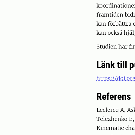
koordinatione
framtiden bidr
kan förbättra 
kan också hjälp
Studien har f
Länk till 
https://doi.or
Referens
Leclercq A, As
Telezhenko E,
Kinematic cha