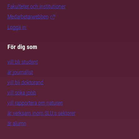
Fakulteter och institutioner
Medarbetarwebben
Logga in
För dig som
vill bli student
är journalist
vill bli doktorand
vill söka jobb
vill rapportera om naturen
är verksam inom SLU:s sektorer
är alumn