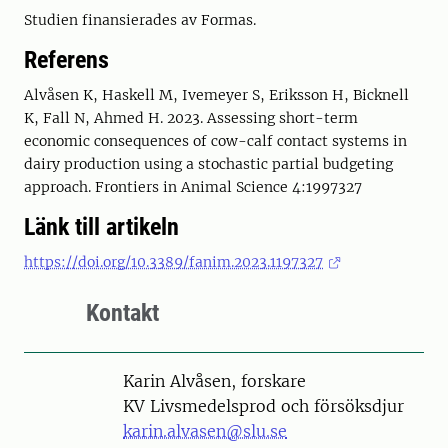
Studien finansierades av Formas.
Referens
Alvåsen K, Haskell M, Ivemeyer S, Eriksson H, Bicknell
K, Fall N, Ahmed H. 2023. Assessing short-term
economic consequences of cow-calf contact systems in
dairy production using a stochastic partial budgeting
approach. Frontiers in Animal Science 4:1997327
Länk till artikeln
https://doi.org/10.3389/fanim.2023.1197327
Kontakt
Person
Karin Alvåsen, forskare
KV Livsmedelsprod och försöksdjur
karin.alvasen@slu.se