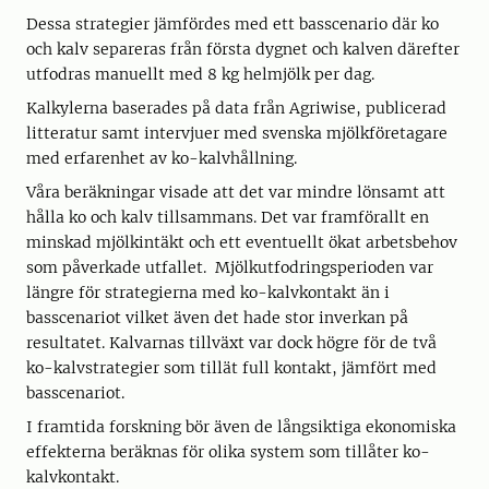
Dessa strategier jämfördes med ett basscenario där ko
och kalv separeras från första dygnet och kalven därefter
utfodras manuellt med 8 kg helmjölk per dag.
Kalkylerna baserades på data från Agriwise, publicerad
litteratur samt intervjuer med svenska mjölkföretagare
med erfarenhet av ko-kalvhållning.
Våra beräkningar visade att det var mindre lönsamt att
hålla ko och kalv tillsammans. Det var framförallt en
minskad mjölkintäkt och ett eventuellt ökat arbetsbehov
som påverkade utfallet. Mjölkutfodringsperioden var
längre för strategierna med ko-kalvkontakt än i
basscenariot vilket även det hade stor inverkan på
resultatet. Kalvarnas tillväxt var dock högre för de två
ko-kalvstrategier som tillät full kontakt, jämfört med
basscenariot.
I framtida forskning bör även de långsiktiga ekonomiska
effekterna beräknas för olika system som tillåter ko-
kalvkontakt.