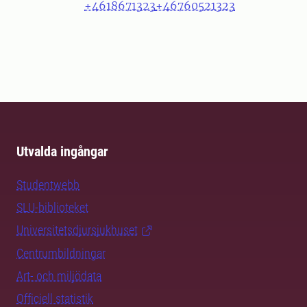
+4618671323
+46760521323
Utvalda ingångar
Studentwebb
SLU-biblioteket
Universitetsdjursjukhuset
Centrumbildningar
Art- och miljödata
Officiell statistik