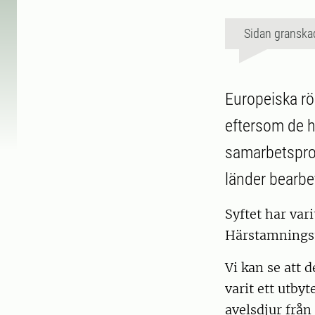
Sidan granska
Europeiska rö
eftersom de h
samarbetsproj
länder bearbe
Syftet har vari
Härstamningsup
Vi kan se att d
varit ett utby
avelsdjur från