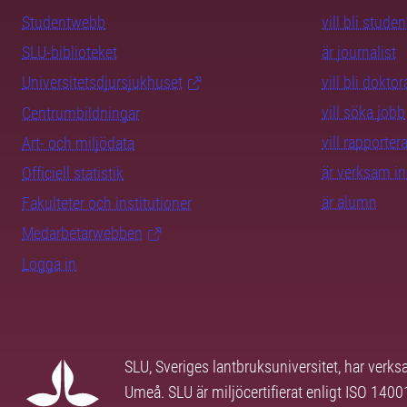
Studentwebb
vill bli studen
SLU-biblioteket
är journalist
Universitetsdjursjukhuset
vill bli dokto
vill söka jobb
Centrumbildningar
vill rapporte
Art- och miljödata
är verksam i
Officiell statistik
är alumn
Fakulteter och institutioner
Medarbetarwebben
Logga in
SLU, Sveriges lantbruksuniversitet, har verk
Umeå. SLU är miljöcertifierat enligt ISO 140