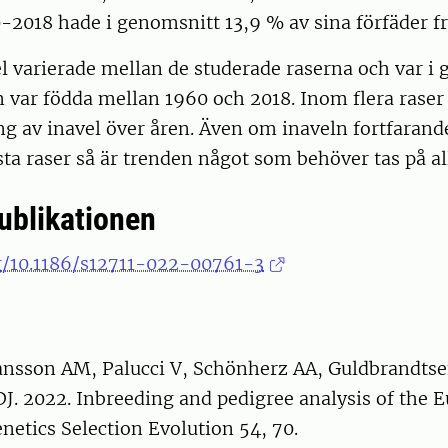
-2018 hade i genomsnitt 13,9 % av sina förfäder fr
l varierade mellan de studerade raserna och var i 
 var födda mellan 1960 och 2018. Inom flera raser 
ng av inavel över åren. Även om inaveln fortfarande
esta raser så är trenden något som behöver tas på al
publikationen
rg/10.1186/s12711-022-00761-3
nsson AM, Palucci V, Schönherz AA, Guldbrandtse
J. 2022. Inbreeding and pedigree analysis of the 
enetics Selection Evolution 54, 70.