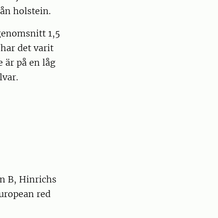
ån holstein.
genomsnitt 1,5
har det varit
 är på en låg
lvar.
n B, Hinrichs
European red