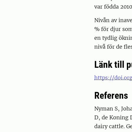
var födda 2010
Nivån av inave
% för djur som
en tydlig ökni
nivå för de fl
Länk till 
https://doi.o
Referens
Nyman S, Joha
D, de Koning D
dairy cattle. G