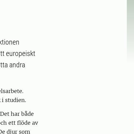
uktionen
tt europeiskt
åtta andra
elsarbete.
i studien.
. Det har både
ch ett flöde av
 De djur som