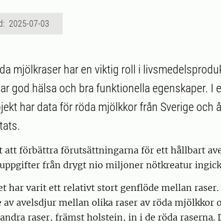
d: 2025-07-03
da mjölkraser har en viktig roll i livsmedelsprod
ar god hälsa och bra funktionella egenskaper. I e
ekt har data för röda mjölkkor från Sverige och 
tats.
t att förbättra förutsättningarna för ett hållbart av
pgifter från drygt nio miljoner nötkreatur ingick 
et har varit ett relativt stort genflöde mellan raser
te av avelsdjur mellan olika raser av röda mjölkkor o
 andra raser, främst holstein, in i de röda raserna.