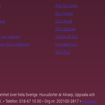
t
Alla SLU-orter
SLU Alnarp
rand
SLU Umeå
SLU Uppsala
ra om naturen
Jobba på SLU
nom SLU:s sektorer
Kontakta SLU
Stöd SLU
samhet över hela Sverige. Huvudorter är Alnarp, Uppsala och
01. • Telefon: 018-67 10 00 • Org nr: 202100-2817 •
Kontakta