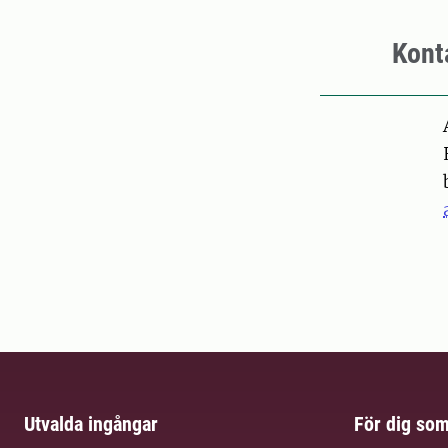
Kont
Pers
Utvalda ingångar
För dig so