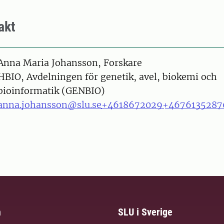
akt
on
Anna Maria Johansson, Forskare
HBIO, Avdelningen för genetik, avel, biokemi och
bioinformatik (GENBIO)
anna.johansson@slu.se
+4618672029
+4676135287
m
SLU i Sverige