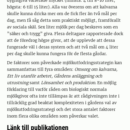
dygnsgiva varierade mycket (minsta: 4 till 8-10 liter;
högsta: 6 till 15 liter). Alla var överens om att kalvarna
skulle kunna dricka mer om de fick fler än två mål per
dag, men få såg detta som praktiskt möjligt, framförallt
av sociala skäl. Sex liter mjölk per dag beskrevs som en
”säker och trygg” giva. Flera deltagare rapporterade dock
att de föredrog högre givor, att de upplevde att dessa
fungerade väl i deras system och att två mål om 4 liter
per dag skulle kunna fungera för de flesta gårdar.
De faktorer som påverkade mjölkutfodringsstrategin kan
sammanfattas till fyra områden:
Omsorg om kalvarna,
Ett liv utanför arbetet, Gårdens anläggning och
utrustning
samt
Lönsamhet och produktion
. En möjlig
förklaring till varför råden om biologiskt normala
mjölkgivor ofta inte tillämpas är att rådgivningen inte i
tillräcklig grad beaktat komplexiteten i gårdens val av
mjölkutfodringsstrategi och det stora antalet faktorer
inom flera olika områden som påverkar valet.
Länk till publikationen