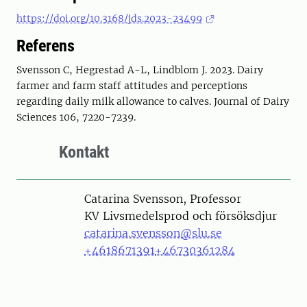
https://doi.org/10.3168/jds.2023-23499
Referens
Svensson C, Hegrestad A-L, Lindblom J. 2023. Dairy
farmer and farm staff attitudes and perceptions
regarding daily milk allowance to calves. Journal of Dairy
Sciences 106, 7220-7239.
Kontakt
Person
Catarina Svensson, Professor
KV Livsmedelsprod och försöksdjur
catarina.svensson@slu.se
+4618671391
+46730361284