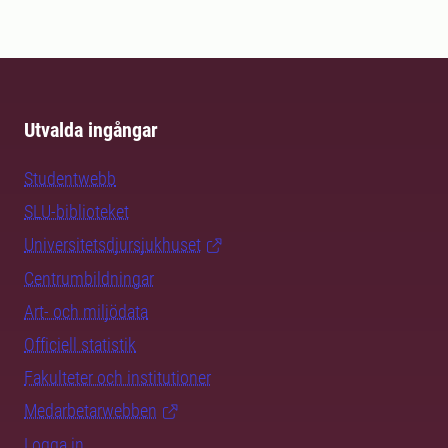
Utvalda ingångar
Studentwebb
SLU-biblioteket
Universitetsdjursjukhuset
Centrumbildningar
Art- och miljödata
Officiell statistik
Fakulteter och institutioner
Medarbetarwebben
Logga in