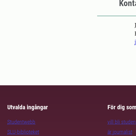
Kont
Pers
Utvalda ingångar
För dig so
Studentwebb
vill bli studen
SLU-biblioteket
är journalist