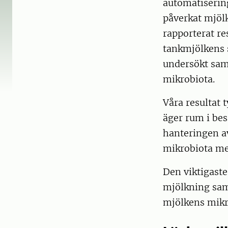
automatiserin
påverkat mjölk
rapporterat re
tankmjölkens 
undersökt sam
mikrobiota.
Våra resultat 
äger rum i be
hanteringen av
mikrobiota me
Den viktigaste
mjölkning sam
mjölkens mikr