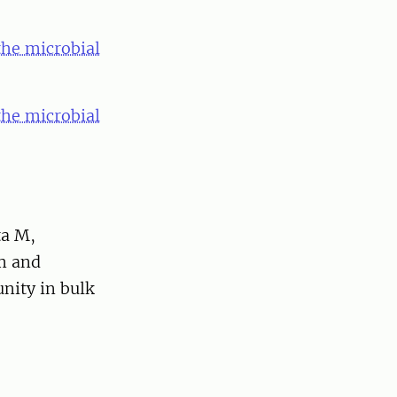
the microbial
the microbial
ta M,
em and
nity in bulk