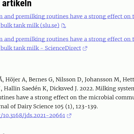
l artikeln
 and premilking routines have a strong effect on 
ulk tank milk (slu.se)
 and premilking routines have a strong effect on 
bulk tank milk - ScienceDirect
Å, Höjer A, Bernes G, Nilsson D, Johansson M, Het
, Hallin Saedén K, Dicksved J. 2022. Milking syst
tines have a strong effect on the microbial commu
rnal of Dairy Science 105 (1), 123-139.
g/10.3168/jds.2021-20661