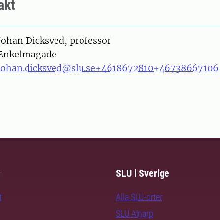
akt
on
Johan Dicksved, professor
Enkelmagade
johan.dicksved@slu.se
+4618672810
+46738667106
m
SLU i Sverige
t
Alla SLU-orter
SLU Alnarp