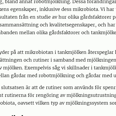
g, bland annat robotmjölkning. Dessa förändringar
ens egenskaper, inklusive dess mikrobiota. Vi har 
sultaten från en studie av hur olika gårdsfaktorer 
sammansättning och kvalitetsegenskaper, och har
banden mellan olika gårdsfaktorer och tankmjölk
tyder på att mikrobiotan i tankmjölken återspegla
sättningen och rutiner i samband med mjölkninge
 mjölken. Exempelvis såg vi skillnader i tankmjöl
llan gårdar med robotmjölkning och gårdar med 
 slutsatsen är att de rutiner som används för spen
t rutinerna för rengöring av mjölkningsutrustnin
obiota, oavsett vilken typ av mjölkningssystem s