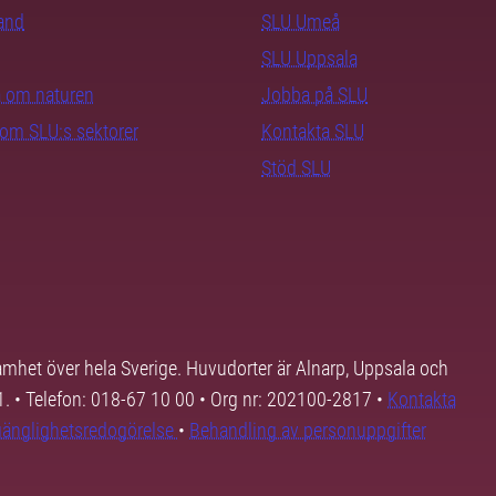
rand
SLU Umeå
SLU Uppsala
ra om naturen
Jobba på SLU
nom SLU:s sektorer
Kontakta SLU
Stöd SLU
samhet över hela Sverige. Huvudorter är Alnarp, Uppsala och
01. • Telefon: 018-67 10 00 • Org nr: 202100-2817 •
Kontakta
lgänglighetsredogörelse
•
Behandling av personuppgifter