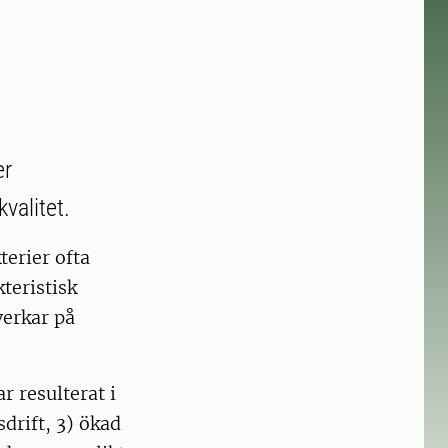
er
valitet.
terier ofta
kteristisk
verkar på
 resulterat i
sdrift, 3) ökad