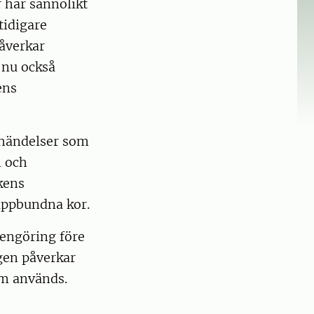
 har sannolikt
tidigare
påverkar
 nu också
ens
r händelser som
n och
kens
uppbundna kor.
rengöring före
gen påverkar
om används.