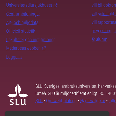
Universitetsdjursjukhuset
vill bli dokto
vill söka jobb
Centrumbildningar
vill rapporte
Art- och miljödata
är verksam i
Officiell statistik
är alumn
Fakulteter och institutioner
Medarbetarwebben
Logga in
SLU, Sveriges lantbruksuniversitet, har verk
Umeå. SLU är miljöcertifierat enligt ISO 140
SLU
•
Om webbplatsen
•
Hantera kakor
•
Til