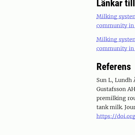
Länkar til
Milking system
community in b
Milking system
community in 
Referens
Sun L, Lundh 
Gustafsson AH
premilking rou
tank milk. Jou
https://doi.or