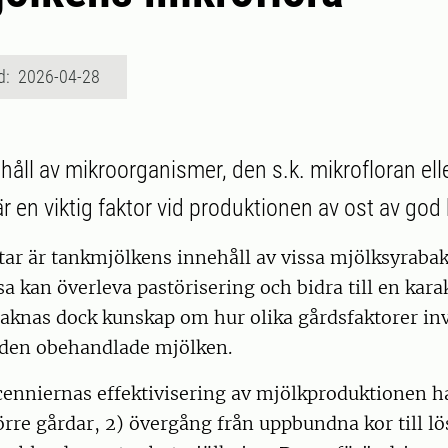
d: 2026-04-28
håll av mikroorganismer, den s.k. mikrofloran ell
r en viktig faktor vid produktionen av ost av god k
tar är tankmjölkens innehåll av vissa mjölksyrabak
sa kan överleva pastörisering och bidra till en kara
saknas dock kunskap om hur olika gårdsfaktorer in
 den obehandlade mjölken.
enniernas effektivisering av mjölkproduktionen har
törre gårdar, 2) övergång från uppbundna kor till lö