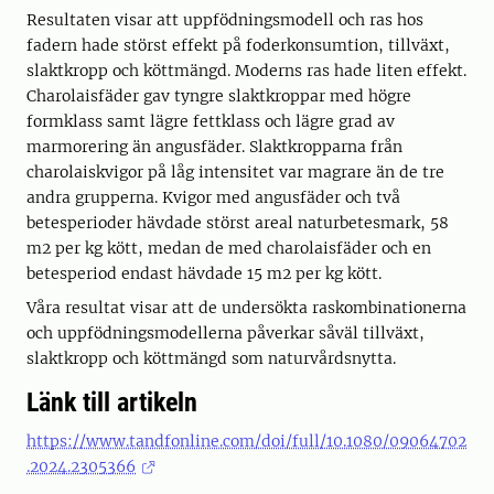
Resultaten visar att uppfödningsmodell och ras hos
fadern hade störst effekt på foderkonsumtion, tillväxt,
slaktkropp och köttmängd. Moderns ras hade liten effekt.
Charolaisfäder gav tyngre slaktkroppar med högre
formklass samt lägre fettklass och lägre grad av
marmorering än angusfäder. Slaktkropparna från
charolaiskvigor på låg intensitet var magrare än de tre
andra grupperna. Kvigor med angusfäder och två
betesperioder hävdade störst areal naturbetesmark, 58
m2 per kg kött, medan de med charolaisfäder och en
betesperiod endast hävdade 15 m2 per kg kött.
Våra resultat visar att de undersökta raskombinationerna
och uppfödningsmodellerna påverkar såväl tillväxt,
slaktkropp och köttmängd som naturvårdsnytta.
Länk till artikeln
https://www.tandfonline.com/doi/full/10.1080/09064702
.2024.2305366