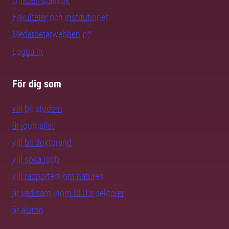
Officiell statistik
Fakulteter och institutioner
Medarbetarwebben
Logga in
För dig som
vill bli student
är journalist
vill bli doktorand
vill söka jobb
vill rapportera om naturen
är verksam inom SLU:s sektorer
är alumn