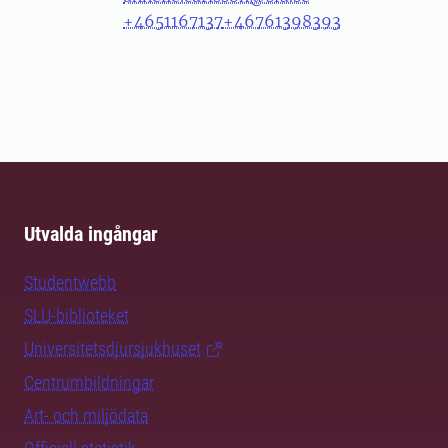
+4651167137
+46761398393
Utvalda ingångar
Studentwebb
SLU-biblioteket
Universitetsdjursjukhuset
Centrumbildningar
Art- och miljödata