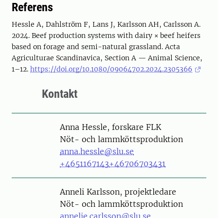
Referens
Hessle A, Dahlström F, Lans J, Karlsson AH, Carlsson A.
2024. Beef production systems with dairy × beef heifers
based on forage and semi-natural grassland. Acta
Agriculturae Scandinavica, Section A — Animal Science,
1–12.
https://doi.org/10.1080/09064702.2024.2305366
Kontakt
Person
Anna Hessle, forskare FLK
Nöt- och lammköttsproduktion
anna.hessle@slu.se
+4651167143
+46706703431
Person
Anneli Karlsson, projektledare
Nöt- och lammköttsproduktion
annelie.carlsson@slu.se