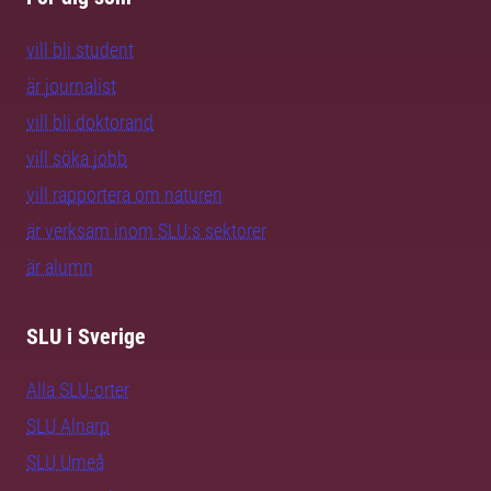
vill bli student
är journalist
vill bli doktorand
vill söka jobb
vill rapportera om naturen
är verksam inom SLU:s sektorer
är alumn
SLU i Sverige
Alla SLU-orter
SLU Alnarp
SLU Umeå