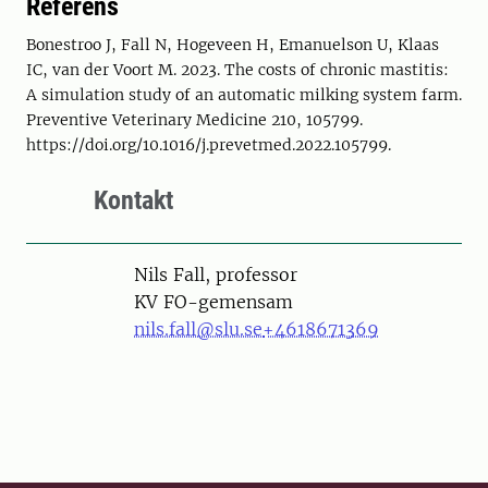
Referens
Bonestroo J, Fall N, Hogeveen H, Emanuelson U, Klaas
IC, van der Voort M. 2023. The costs of chronic mastitis:
A simulation study of an automatic milking system farm.
Preventive Veterinary Medicine 210, 105799.
https://doi.org/10.1016/j.prevetmed.2022.105799.
Kontakt
Person
Nils Fall, professor
KV FO-gemensam
nils.fall@slu.se
+4618671369