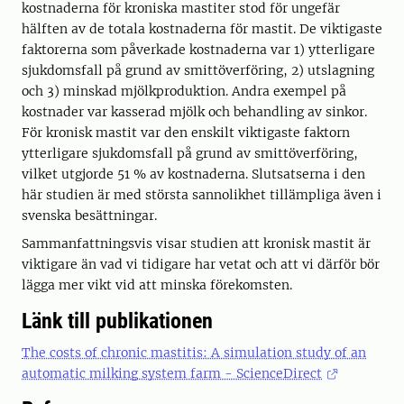
kostnaderna för kroniska mastiter stod för ungefär
hälften av de totala kostnaderna för mastit. De viktigaste
faktorerna som påverkade kostnaderna var 1) ytterligare
sjukdomsfall på grund av smittöverföring, 2) utslagning
och 3) minskad mjölkproduktion. Andra exempel på
kostnader var kasserad mjölk och behandling av sinkor.
För kronisk mastit var den enskilt viktigaste faktorn
ytterligare sjukdomsfall på grund av smittöverföring,
vilket utgjorde 51 % av kostnaderna. Slutsatserna i den
här studien är med största sannolikhet tillämpliga även i
svenska besättningar.
Sammanfattningsvis visar studien att kronisk mastit är
viktigare än vad vi tidigare har vetat och att vi därför bör
lägga mer vikt vid att minska förekomsten.
Länk till publikationen
The costs of chronic mastitis: A simulation study of an
automatic milking system farm - ScienceDirect