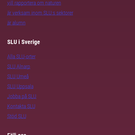
vill rapportera om naturen
är verksam inom SLU:s sektorer
är alumn
SLU i Sverige
Alla SLU-orter
SLU Alnarp
SLU Umeå
SLU Uppsala
Jobba på SLU
Kontakta SLU
Stöd SLU