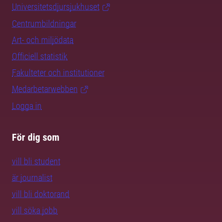
Universitetsdjursjukhuset
Centrumbildningar
Art- och miljödata
Officiell statistik
Fakulteter och institutioner
Medarbetarwebben
Logga in
För dig som
vill bli student
är journalist
vill bli doktorand
vill söka jobb