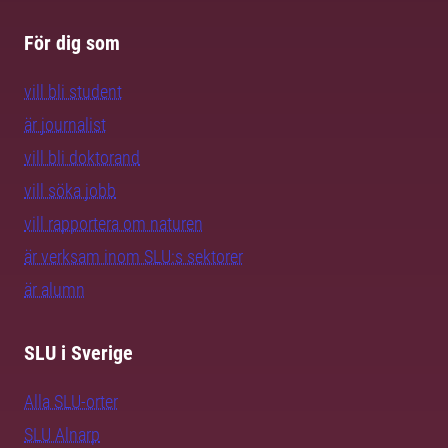
För dig som
vill bli student
är journalist
vill bli doktorand
vill söka jobb
vill rapportera om naturen
är verksam inom SLU:s sektorer
är alumn
SLU i Sverige
Alla SLU-orter
SLU Alnarp