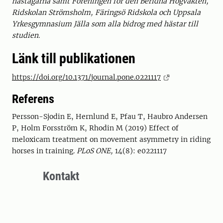
hästägarna samt Föreningen för den Beridna Högvakten,
Ridskolan Strömsholm, Färingsö Ridskola och Uppsala
Yrkesgymnasium Jälla som alla bidrog med hästar till
studien.
Länk till publikationen
https://doi.org/10.1371/journal.pone.0221117
Referens
Persson-Sjodin E, Hernlund E, Pfau T, Haubro Andersen
P, Holm Forsström K, Rhodin M (2019) Effect of
meloxicam treatment on movement asymmetry in riding
horses in training.
PLoS ONE,
14(8): e0221117
Kontakt