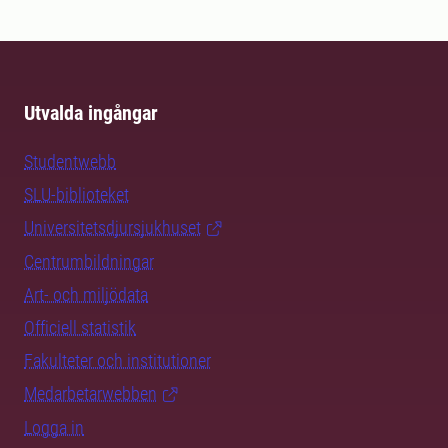
Utvalda ingångar
Studentwebb
SLU-biblioteket
Universitetsdjursjukhuset
Centrumbildningar
Art- och miljödata
Officiell statistik
Fakulteter och institutioner
Medarbetarwebben
Logga in