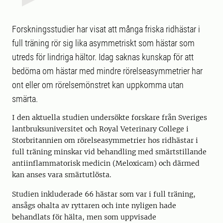
Forskningsstudier har visat att många friska ridhästar i
full träning rör sig lika asymmetriskt som hästar som
utreds för lindriga hältor. Idag saknas kunskap för att
bedöma om hästar med mindre rörelseasymmetrier har
ont eller om rörelsemönstret kan uppkomma utan
smärta.
I den aktuella studien undersökte forskare från Sveriges
lantbruksuniversitet och Royal Veterinary College i
Storbritannien om rörelseasymmetrier hos ridhästar i
full träning minskar vid behandling med smärtstillande
antiinflammatorisk medicin (Meloxicam) och därmed
kan anses vara smärtutlösta.
Studien inkluderade 66 hästar som var i full träning,
ansågs ohalta av ryttaren och inte nyligen hade
behandlats för hälta, men som uppvisade