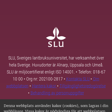
SLU, Sveriges lantbruksuniversitet, har verksamhet över
hela Sverige. Huvudorter är Alnarp, Uppsala och Umeå.
SLU är miljöcertifierat enligt ISO 14001. • Telefon: 018-67
10 00 • Org nr: 202100-2817 •
Kontakta SLU
•
Om
webbplatsen
•
Hantera kakor
•
Tillgänglighetsredogörelse
•
Behandling av personuppgifter
Denna webbplats använder kakor (cookies), som lagras i din
webbläsare. Vissa kakor är nödvändiga för att webbplatsen