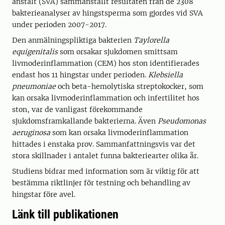
anstalt (SVA) sammanställt resultaten från de 2308
bakterieanalyser av hingstsperma som gjordes vid SVA
under perioden 2007-2017.
Den anmälningspliktiga bakterien
Taylorella
equigenitalis
som orsakar sjukdomen smittsam
livmoderinflammation (CEM) hos ston identifierades
endast hos 11 hingstar under perioden.
Klebsiella
pneumoniae
och beta-hemolytiska streptokocker, som
kan orsaka livmoderinflammation och infertilitet hos
ston, var de vanligast förekommande
sjukdomsframkallande bakterierna. Även
Pseudomonas
aeruginosa
som kan orsaka livmoderinflammation
hittades i enstaka prov. Sammanfattningsvis var det
stora skillnader i antalet funna bakteriearter olika år.
Studiens bidrar med information som är viktig för att
bestämma riktlinjer för testning och behandling av
hingstar före avel.
Länk till publikationen