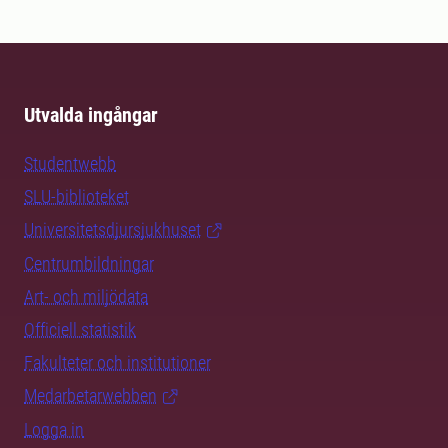
Utvalda ingångar
Studentwebb
SLU-biblioteket
Universitetsdjursjukhuset
Centrumbildningar
Art- och miljödata
Officiell statistik
Fakulteter och institutioner
Medarbetarwebben
Logga in