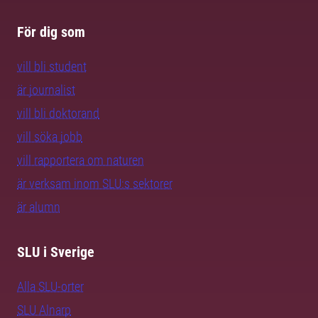
För dig som
vill bli student
är journalist
vill bli doktorand
vill söka jobb
vill rapportera om naturen
är verksam inom SLU:s sektorer
är alumn
SLU i Sverige
Alla SLU-orter
SLU Alnarp