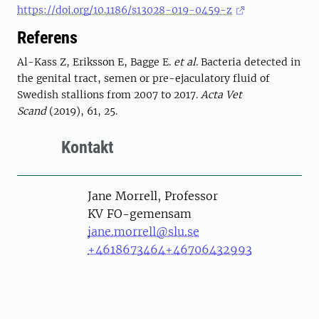
https://doi.org/10.1186/s13028-019-0459-z
Referens
Al-Kass Z, Eriksson E, Bagge E.
et al
. Bacteria detected in
the genital tract, semen or pre-ejaculatory fluid of
Swedish stallions from 2007 to 2017.
Acta Vet
Scand
(2019), 61, 25.
Kontakt
Person
Jane Morrell, Professor
KV FO-gemensam
jane.morrell@slu.se
+4618673464
+46706432993