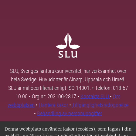
SLU, Sveriges lantbruksuniversitet, har verksamhet över
hela Sverige. Huvudorter är Alnarp, Uppsala och Umeå.
SLU är miljöcertifierat enligt ISO 14001. • Telefon: 018-67
10 00 • Org nr: 202100-2817 •
Kontakta SLU
•
Om
webbplatsen
•
Hantera kakor
•
Tillgänglighetsredogörelse
•
Behandling av personuppgifter
Denna webbplats använder kakor (cookies), som lagras i din
webbläsare. Vissa kakor är nödvändiga för att webbplatsen