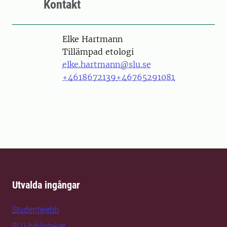
Kontakt
Person
Elke Hartmann
Tillämpad etologi
elke.hartmann@slu.se
+4618672139
+46765291081
Utvalda ingångar
Studentwebb
SLU-biblioteket