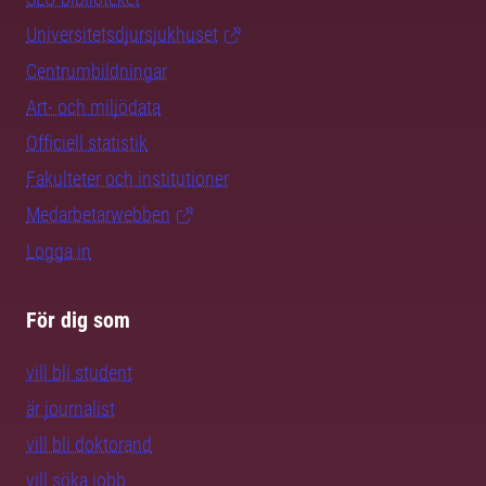
Universitetsdjursjukhuset
Centrumbildningar
Art- och miljödata
Officiell statistik
Fakulteter och institutioner
Medarbetarwebben
Logga in
För dig som
vill bli student
är journalist
vill bli doktorand
vill söka jobb