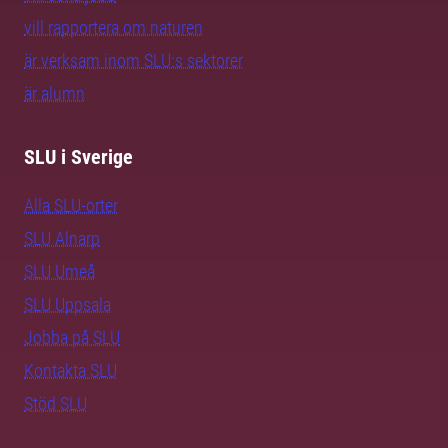
vill rapportera om naturen
är verksam inom SLU:s sektorer
är alumn
SLU i Sverige
Alla SLU-orter
SLU Alnarp
SLU Umeå
SLU Uppsala
Jobba på SLU
Kontakta SLU
Stöd SLU