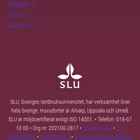
Facebook
TikTok
SLU Play
SLU, Sveriges lantbruksuniversitet, har verksamhet över
hela Sverige. Huvudorter är Alnarp, Uppsala och Umeå.
SLU är miljöcertifierat enligt ISO 14001. • Telefon: 018-67
10 00 • Org nr: 202100-2817 •
Kontakta SLU
•
Om
webbplatsen
•
Hantera kakor
•
Tillgänglighetsredogörelse