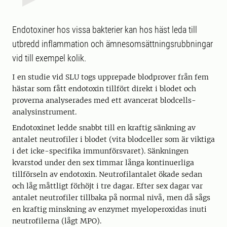
Endotoxiner hos vissa bakterier kan hos häst leda till
utbredd inflammation och ämnesomsättningsrubbningar
vid till exempel kolik.
I en studie vid SLU togs upprepade blodprover från fem
hästar som fått endotoxin tillfört direkt i blodet och
proverna analyserades med ett avancerat blodcells-
analysinstrument.
Endotoxinet ledde snabbt till en kraftig sänkning av
antalet neutrofiler i blodet (vita blodceller som är viktiga
i det icke-specifika immunförsvaret). Sänkningen
kvarstod under den sex timmar långa kontinuerliga
tillförseln av endotoxin. Neutrofilantalet ökade sedan
och låg måttligt förhöjt i tre dagar. Efter sex dagar var
antalet neutrofiler tillbaka på normal nivå, men då sågs
en kraftig minskning av enzymet myeloperoxidas inuti
neutrofilerna (lågt MPO).