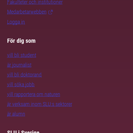
Fakulteter och institutioner
Medarbetarwebben
Logga in
För dig som
vill bli student
är journalist
vill bli doktorand
vill söka jobb
vill rapportera om naturen
är verksam inom SLU:s sektorer
är alumn
SLU i Sverige