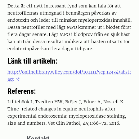
Detta är ett nytt intressant fynd som kan tala för att
neutrofilernas utmognad i benmärgen påverkas av
endotoxin och leder till minskat myeloperoxidasinnehåll.
Dessa neutrofiler med lågt MPO kommer ut i blodet först
flera dagar senare. Lågt MPO i blodprov från en sjuk häst
kan utifrån dessa resultat indikera att hästen utsatts för
endotoxin­påverkan flera dagar tidigare.
Länk till artikeln:
http://onlinelibrary.wiley.com/doi/10.1111/vcp.12334/abstr
act
Referens:
Lilliehöök I, Tvedten HW, Bröjer J, Edner A, Nostell K.
Time-related changes in equine neutrophils after
experimental endotoxemia: myeloperoxidase staining,
size and numbers. Vet Clin Pathol, 45;1:66-72, 2016.