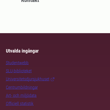
Kontakt
Utvalda ingångar
Studentwebb
SLU-biblioteket
Universitetsdjursjukhuset
Centrumbildningar
Art- och miljödata
Officiell statistik