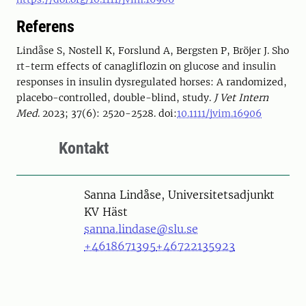
Referens
Lindåse S
,
Nostell K
,
Forslund A
,
Bergsten P
,
Bröjer J
.
Sho
rt-term effects of canagliflozin on glucose and insulin
responses in insulin dysregulated horses: A randomized,
placebo-controlled, double-blind, study
.
J Vet Intern
Med
.
2023
;
37
(
6
):
2520
-
2528
. doi:
10.1111/jvim.16906
Kontakt
Person
Sanna Lindåse, Universitetsadjunkt
KV Häst
sanna.lindase@slu.se
+4618671395
+46722135923