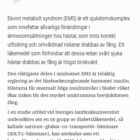
Ekvint metabolt syndrom (EMS) är ett sjukdomskomplex
som innefattar allvarliga förändringar i
ämnesomsättningen hos hästar, som trots korrekt
utfodring och omvårdnad riskerar drabbas av fång. Ett
läkemedel som förhindrar att dessa redan svårt sjuka
hästar drabbas av fång är högst önskvärd.
Den viktigaste delen i syndromet EMS är felaktig
reglering av det blodsockerreglerande hormonet insulin.
Hästarna får onormalt höga insulinnivåer i blodet vilket
ökar risken för den mycket smärtsamma hovsjukdomen
fång.
I en studie utförd vid Sveriges lantbruksuniversitet
undersöktes om en ny grupp av diabetsläkemedel, så
kallade natrium-glukos-co-transportör-hämmare
(SGLT2-hämmare), kan användas som ett