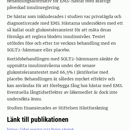
behandlingsalternativ för EMS-hästar med kraftigt
påverkad insulinreglering.
De hästar som inkluderades i studien var privatägda och
diagnosticerade med EMS. Hästarna undersöktes med ett
så kallat oralt glukostoleranstest för att mäta deras
förmåga att reglera blodets insulinnivåer. Testet
utfördes före och efter tre veckors behandling med en
SGLT2-hämmare eller placebo.
Kortidsbehandlingen med SGLT2-hämmaren sänkte de
uppmätta insulinnivåerna under det senare
glukostoleranstestet med 66,5% i jämförelse med
placebo. Behandlingen är således mycket effektiv och
kan användas för att förebygga fång hos hästar med EMS.
Eventuella långtidseffekter av läkemedlet är dock inte
undersökta ännu.
Studien finansierades av Stiftelsen Hästforskning
Länk till publikationen
https://doi.org/10.1111/jvim.16906