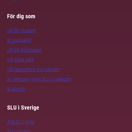
För dig som
vill bli student
är journalist
vill bli doktorand
vill söka jobb
vill rapportera om naturen
är verksam inom SLU:s sektorer
är alumn
SLU i Sverige
Alla SLU-orter
SLU Alnarp