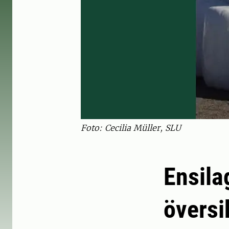
Foto: Cecilia Müller, SLU
Ensila
översi