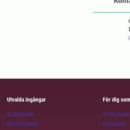
Kont
Pers
Utvalda ingångar
För dig so
Studentwebb
vill bli studen
SLU-biblioteket
är journalist