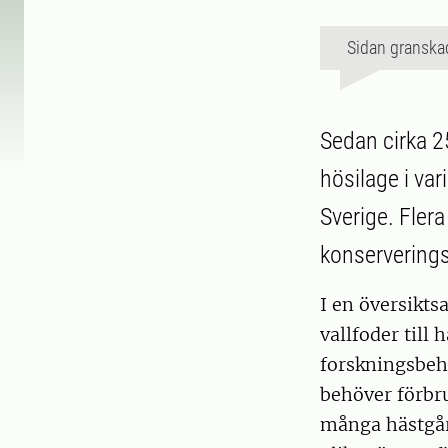
Sidan granska
Sedan cirka 25
hösilage i var
Sverige. Fler
konserverings
I en översikts
vallfoder till
forskningsbeho
behöver förbru
många hästgår