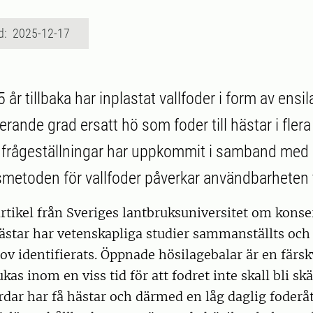
d: 2025-12-17
 år tillbaka har inplastat vallfoder i form av ensi
ierande grad ersatt hö som foder till hästar i flera
a frågeställningar har uppkommit i samband med d
metoden för vallfoder påverkar användbarheten ti
artikel från Sveriges lantbruksuniversitet om konse
 hästar har vetenskapliga studier sammanställts och
v identifierats. Öppnade hösilagebalar är en färsk
kas inom en viss tid för att fodret inte skall bli s
dar har få hästar och därmed en låg daglig foder