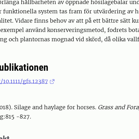
 förlänga hållbarheten av öppnade hösilagebalar un
 funktionella system tas fram för utvärdering av h
itet. Vidare finns behov av att på ett bättre sätt k
ll exempel använd konserveringsmetod, fodrets bot
 och plantornas mognad vid skörd, då olika vallfo
publikationen
g/10.1111/gfs.12387
2018). Silage and haylage for horses.
Grass and Fora
pg:815 -827.