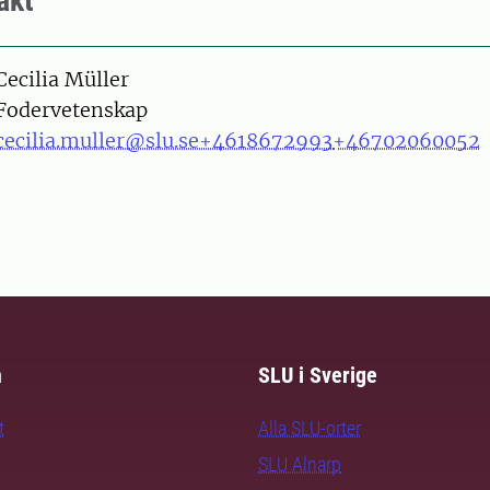
akt
on
Cecilia Müller
Fodervetenskap
cecilia.muller@slu.se
+4618672993
+46702060052
m
SLU i Sverige
t
Alla SLU-orter
SLU Alnarp