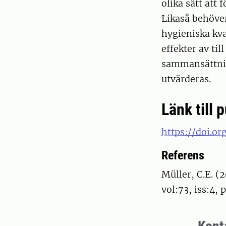
olika sätt att
Likaså behöver
hygieniska kval
effekter av ti
sammansättning
utvärderas.
Länk till 
https://doi.or
Referens
Müller, C.E. (
vol:73, iss:4, 