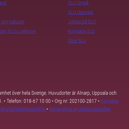
rand
SLU Umeå
SLU Uppsala
ra om naturen
Jobba på SLU
nom SLU:s sektorer
Kontakta SLU
Stöd SLU
samhet över hela Sverige. Huvudorter är Alnarp, Uppsala och
01. • Telefon: 018-67 10 00 • Org nr: 202100-2817 •
Kontakta
lgänglighetsredogörelse
•
Behandling av personuppgifter