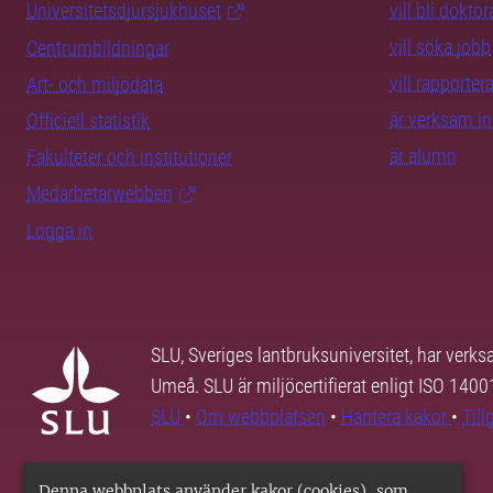
Universitetsdjursjukhuset
vill bli dokto
vill söka jobb
Centrumbildningar
vill rapporte
Art- och miljödata
är verksam i
Officiell statistik
är alumn
Fakulteter och institutioner
Medarbetarwebben
Logga in
SLU, Sveriges lantbruksuniversitet, har verk
Umeå. SLU är miljöcertifierat enligt ISO 140
SLU
•
Om webbplatsen
•
Hantera kakor
•
Til
Denna webbplats använder kakor (cookies), som