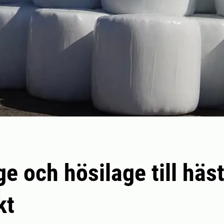
ge och hösilage till häs
kt