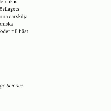
dersökas.
ösilagets
unna särskilja
aniska
der till häst
ge Science
.