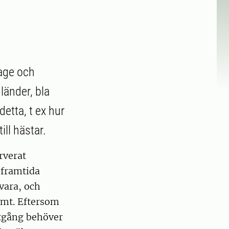
lage och
 länder, bla
etta, t ex hur
ll hästar.
rverat
 framtida
vara, och
kämt. Eftersom
åtgång behöver