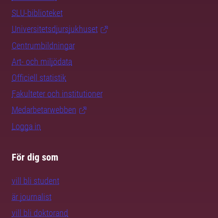
SLU-biblioteket
Universitetsdjursjukhuset
Centrumbildningar
Art- och miljödata
Officiell statistik
Fakulteter och institutioner
Medarbetarwebben
Logga in
För dig som
vill bli student
är journalist
vill bli doktorand