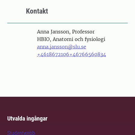
Kontakt
Person
Anna Jansson, Professor
HBIO, Anatomi och fysiologi
anna.jansson@slu.se
+4618672106
+46766560834
Utvalda ingångar
Studentwebb