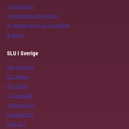
vill söka jobb
vill rapportera om naturen
är verksam inom SLU:s sektorer
är alumn
SLU i Sverige
Alla SLU-orter
SLU Alnarp
SLU Umeå
SLU Uppsala
Jobba på SLU
Kontakta SLU
Stöd SLU