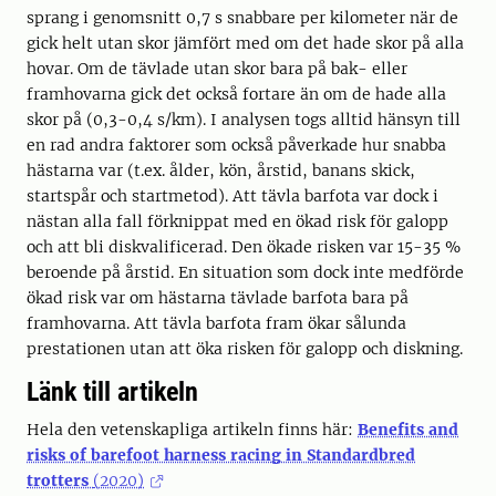
sprang i genomsnitt 0,7 s snabbare per kilometer när de
gick helt utan skor jämfört med om det hade skor på alla
hovar. Om de tävlade utan skor bara på bak- eller
framhovarna gick det också fortare än om de hade alla
skor på (0,3-0,4 s/km). I analysen togs alltid hänsyn till
en rad andra faktorer som också påverkade hur snabba
hästarna var (t.ex. ålder, kön, årstid, banans skick,
startspår och startmetod). Att tävla barfota var dock i
nästan alla fall förknippat med en ökad risk för galopp
och att bli diskvalificerad. Den ökade risken var 15-35 %
beroende på årstid. En situation som dock inte medförde
ökad risk var om hästarna tävlade barfota bara på
framhovarna. Att tävla barfota fram ökar sålunda
prestationen utan att öka risken för galopp och diskning.
Länk till artikeln
Hela den vetenskapliga artikeln finns här:
Benefits and
risks of barefoot harness racing in Standardbred
trotters
(2020)