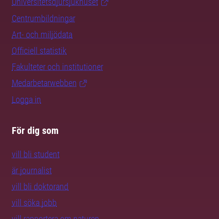
Universitetsdjursjukhuset
Centrumbildningar
Art- och miljödata
Officiell statistik
Fakulteter och institutioner
Medarbetarwebben
Logga in
För dig som
vill bli student
är journalist
vill bli doktorand
vill söka jobb
vill rapportera om naturen