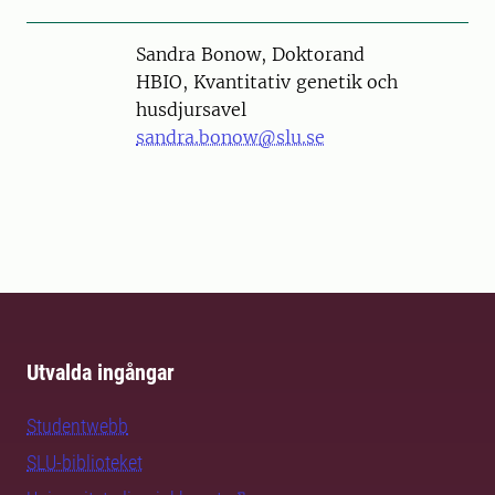
Person
Sandra Bonow, Doktorand
HBIO, Kvantitativ genetik och
husdjursavel
sandra.bonow@slu.se
Utvalda ingångar
Studentwebb
SLU-biblioteket