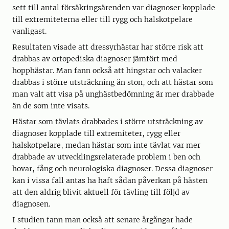
sett till antal försäkringsärenden var diagnoser kopplade
till extremiteterna eller till rygg och halskotpelare
vanligast.
Resultaten visade att dressyrhästar har större risk att
drabbas av ortopediska diagnoser jämfört med
hopphästar. Man fann också att hingstar och valacker
drabbas i större utsträckning än ston, och att hästar som
man valt att visa på unghästbedömning är mer drabbade
än de som inte visats.
Hästar som tävlats drabbades i större utsträckning av
diagnoser kopplade till extremiteter, rygg eller
halskotpelare, medan hästar som inte tävlat var mer
drabbade av utvecklingsrelaterade problem i ben och
hovar, fång och neurologiska diagnoser. Dessa diagnoser
kan i vissa fall antas ha haft sådan påverkan på hästen
att den aldrig blivit aktuell för tävling till följd av
diagnosen.
I studien fann man också att senare årgångar hade