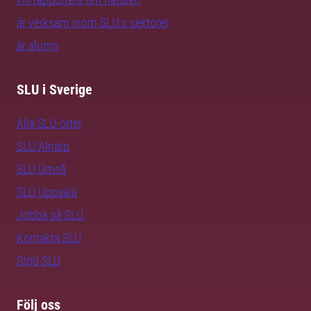
är verksam inom SLU:s sektorer
är alumn
SLU i Sverige
Alla SLU-orter
SLU Alnarp
SLU Umeå
SLU Uppsala
Jobba på SLU
Kontakta SLU
Stöd SLU
Följ oss