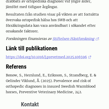
drabbats av ortopediska diagnoser vid yngre ålder,
jämfört med tidigare årgångar.
Resultaten från studien visar på vikten av att fortsätta
övervaka ortopedisk hälsa hos SWB och att
försäkringsdata kan vara användbart i sökandet efter
orsakande faktorer.
Forskningen finansieras av
Stiftelsen Hästforskning
.
Länk till publikationen
https://doi.org/10.1016/j.prevetmed.2025.106596
Referens
Bonow, S., Hernlund, E., Eriksson, S., Strandberg, E. &
Gelinder Viklund, Å. (2025). Prevalence and risk of
orthopedic diagnoses in insured Swedish Warmblood
horses, Preventive Veterinary Medicine, 242.
Kontakt