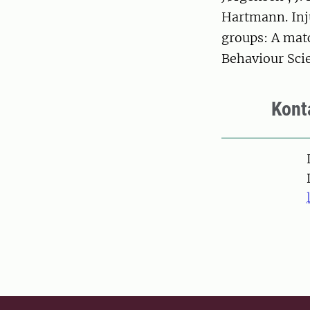
Hartmann. Inju
groups: A matc
Behaviour Sci
Kont
Pers