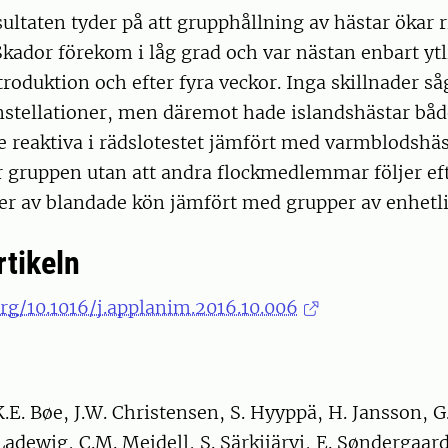
sultaten tyder på att grupphållning av hästar ökar r
Skador förekom i låg grad och var nästan enbart ytl
troduktion och efter fyra veckor. Inga skillnader s
nstellationer, men däremot hade islandshästar båd
 reaktiva i rädslotestet jämfört med varmblodshäst
r gruppen utan att andra flockmedlemmar följer efte
per av blandade kön jämfört med grupper av enhetli
rtikeln
org/10.1016/j.applanim.2016.10.006
 K.E. Bøe, J.W. Christensen, S. Hyyppä, H. Jansson, 
Ladewig, C.M. Mejdell, S. Särkijärvi, E. Søndergaard