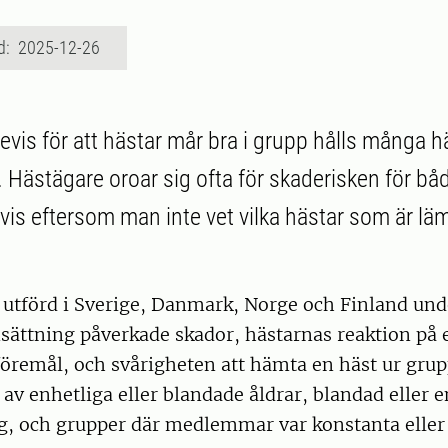
d: 2025-12-26
evis för att hästar mår bra i grupp hålls många häs
Hästägare oroar sig ofta för skaderisken för bå
is eftersom man inte vet vilka hästar som är lämp
 utförd i Sverige, Danmark, Norge och Finland und
ttning påverkade skador, hästarnas reaktion på e
remål, och svårigheten att hämta en häst ur grup
av enhetliga eller blandade åldrar, blandad eller e
g, och grupper där medlemmar var konstanta eller 