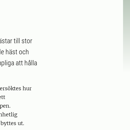
tar till stor
de häst och
liga att hålla
ersöktes hur
tt
pen.
nhetlig
byttes ut.