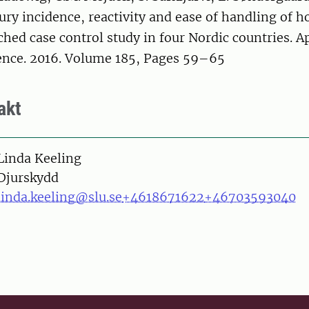
ry incidence, reactivity and ease of handling of ho
hed case control study in four Nordic countries. A
ence. 2016. Volume 185, Pages 59–65
akt
on
Linda Keeling
Djurskydd
linda.keeling@slu.se
+4618671622
+46703593040