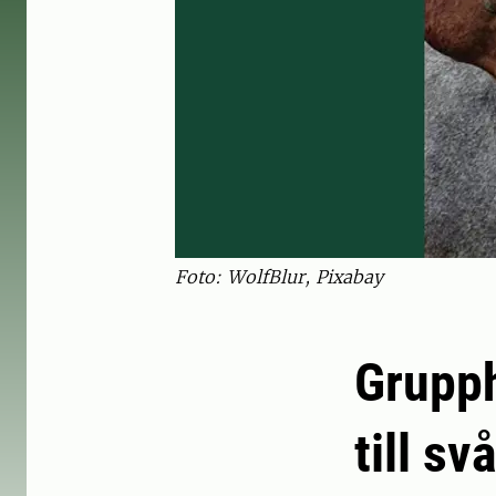
Foto: WolfBlur, Pixabay
Grupph
till sv