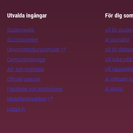
Utvalda ingångar
För dig so
Studentwebb
vill bli studen
SLU-biblioteket
är journalist
Universitetsdjursjukhuset
vill bli dokto
vill söka jobb
Centrumbildningar
vill rapporte
Art- och miljödata
är verksam i
Officiell statistik
är alumn
Fakulteter och institutioner
Medarbetarwebben
Logga in