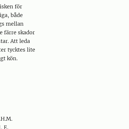
isken för
iga, både
ågs mellan
e färre skador
ar. Att leda
r tycktes lite
gt kön.
G.H.M.
, E.