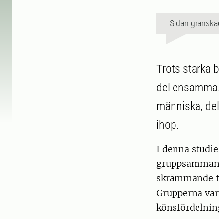
Sidan granska
Trots starka b
del ensamma. 
människa, delv
ihop.
I denna studie
gruppsammansä
skrämmande fö
Grupperna var 
könsfördelnin