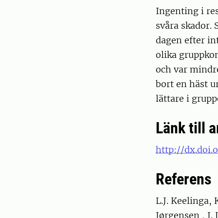
Ingenting i re
svåra skador. 
dagen efter in
olika gruppko
och var mindre
bort en häst u
lättare i grup
Länk till a
http://dx.doi.
Referens
L.J. Keelinga,
Jørgensen , J. 