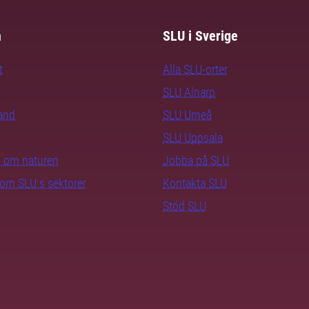
m
SLU i Sverige
t
Alla SLU-orter
SLU Alnarp
rand
SLU Umeå
SLU Uppsala
ra om naturen
Jobba på SLU
nom SLU:s sektorer
Kontakta SLU
Stöd SLU