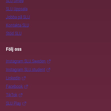
SLU Umeå
SLU Uppsala
Jobba på SLU
Kontakta SLU
Stöd SLU
Följ oss
Instagram SLU.Sweden
Instagram SLU.student
LinkedIn
Facebook
TikTok
SLU Play