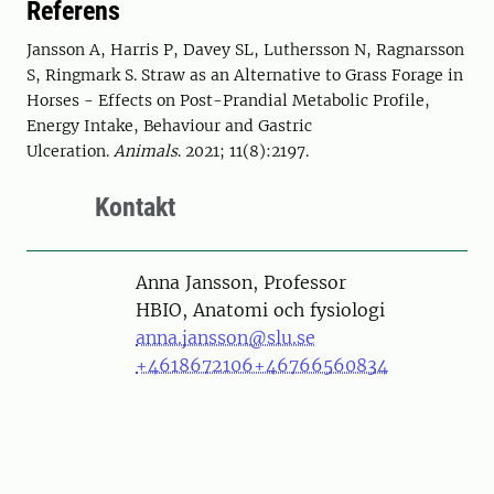
Referens
Jansson A, Harris P, Davey SL, Luthersson N, Ragnarsson
S, Ringmark S. Straw as an Alternative to Grass Forage in
Horses - Effects on Post-Prandial Metabolic Profile,
Energy Intake, Behaviour and Gastric
Ulceration.
Animals
. 2021; 11(8):2197.
Kontakt
Person
Anna Jansson, Professor
HBIO, Anatomi och fysiologi
anna.jansson@slu.se
+4618672106
+46766560834