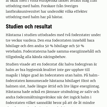
är oklar men i vissa europeiska länder avråds idag från
utfodring med halm. Forskare från Sveriges
lantbruksuniversitet har undersökt vilka effekter
utfodring med halm har på hästar.
Studien och resultat
Hästarna i studien utfodrades med två foderstater under
tre veckor vardera. Den ena foderstaten innehöll bara
hösilage och den andra 50 % hösilage och 50 %
vetehalm. Foderstaterna hade samma energiinnehåll och
tillgodosåg alla kända näringsbehov.
Studien visade att en foderstat där halva fodergivan är
halm av bra hygienisk kvalitet inte gav upphov till
magsår i högre grad än foderstaten utan halm. På halm-
foderstaten konsumerade hästarna hösilaget först och
halmen sist, hade längre ättid och lite lägre energiintag.
Hästarna hade också en jämnare utsöndring av saliv och
andra fodersmältningsvätskor när det ingick halm i
foderstaten vilket sannolikt beror på att de åt mindre