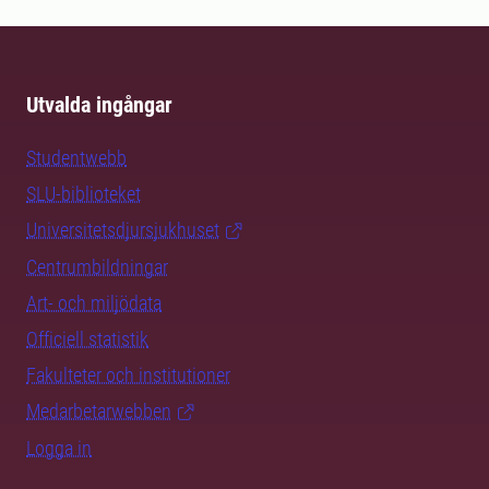
Utvalda ingångar
Studentwebb
SLU-biblioteket
Universitetsdjursjukhuset
Centrumbildningar
Art- och miljödata
Officiell statistik
Fakulteter och institutioner
Medarbetarwebben
Logga in