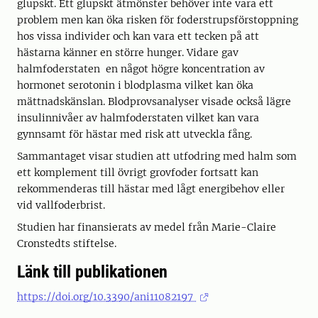
glupskt. Ett glupskt ätmönster behöver inte vara ett
problem men kan öka risken för foderstrupsförstoppning
hos vissa individer och kan vara ett tecken på att
hästarna känner en större hunger. Vidare gav
halmfoderstaten en något högre koncentration av
hormonet serotonin i blodplasma vilket kan öka
mättnadskänslan. Blodprovsanalyser visade också lägre
insulinnivåer av halmfoderstaten vilket kan vara
gynnsamt för hästar med risk att utveckla fång.
Sammantaget visar studien att utfodring med halm som
ett komplement till övrigt grovfoder fortsatt kan
rekommenderas till hästar med lågt energibehov eller
vid vallfoderbrist.
Studien har finansierats av medel från Marie-Claire
Cronstedts stiftelse.
Länk till publikationen
https://doi.org/10.3390/ani11082197