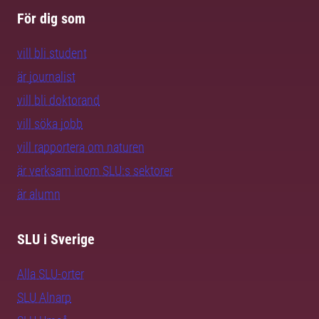
För dig som
vill bli student
är journalist
vill bli doktorand
vill söka jobb
vill rapportera om naturen
är verksam inom SLU:s sektorer
är alumn
SLU i Sverige
Alla SLU-orter
SLU Alnarp