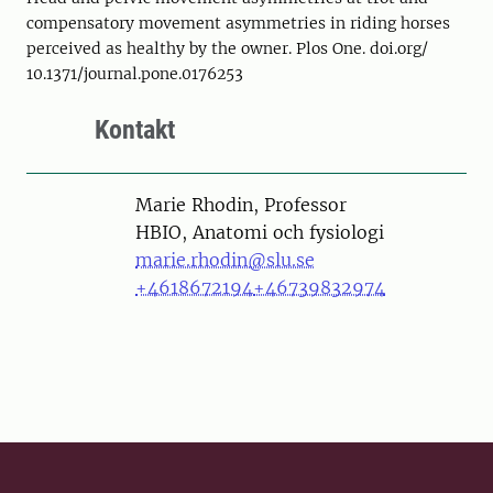
compensatory movement asymmetries in riding horses
perceived as healthy by the owner. Plos One. doi.org/
10.1371/journal.pone.0176253
Kontakt
Person
Marie Rhodin, Professor
HBIO, Anatomi och fysiologi
marie.rhodin@slu.se
+4618672194
+46739832974