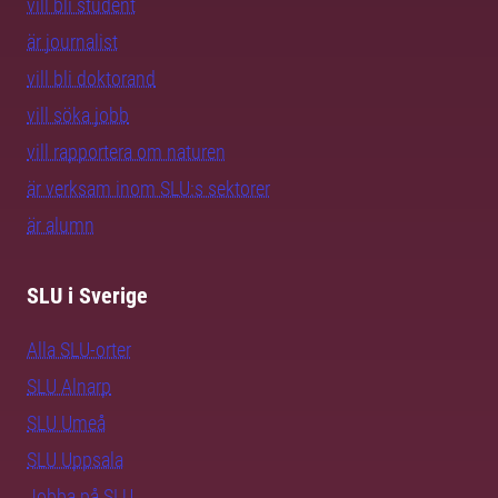
vill bli student
är journalist
vill bli doktorand
vill söka jobb
vill rapportera om naturen
är verksam inom SLU:s sektorer
är alumn
SLU i Sverige
Alla SLU-orter
SLU Alnarp
SLU Umeå
SLU Uppsala
Jobba på SLU