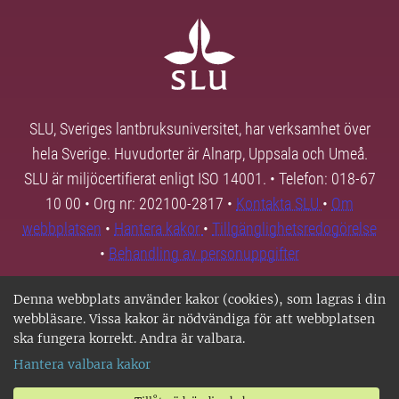
SLU, Sveriges lantbruksuniversitet, har verksamhet över
hela Sverige. Huvudorter är Alnarp, Uppsala och Umeå.
SLU är miljöcertifierat enligt ISO 14001. • Telefon: 018-67
10 00 • Org nr: 202100-2817 •
Kontakta SLU
•
Om
webbplatsen
•
Hantera kakor
•
Tillgänglighetsredogörelse
•
Behandling av personuppgifter
Denna webbplats använder kakor (cookies), som lagras i din
webbläsare. Vissa kakor är nödvändiga för att webbplatsen
ska fungera korrekt. Andra är valbara.
Hantera valbara kakor