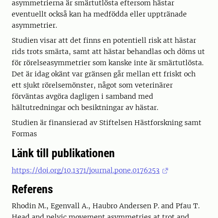
asymmetrierna är smärtutlösta eftersom hästar
eventuellt också kan ha medfödda eller upptränade
asymmetrier.
Studien visar att det finns en potentiell risk att hästar
rids trots smärta, samt att hästar behandlas och döms ut
för rörelseasymmetrier som kanske inte är smärtutlösta.
Det är idag okänt var gränsen går mellan ett friskt och
ett sjukt rörelsemönster, något som veterinärer
förväntas avgöra dagligen i samband med
hältutredningar och besiktningar av hästar.
Studien är finansierad av Stiftelsen Hästforskning samt
Formas
Länk till publikationen
https://doi.org/10.1371/journal.pone.0176253
Referens
Rhodin M., Egenvall A., Haubro Andersen P. and Pfau T.
Head and pelvic movement asymmetries at trot and