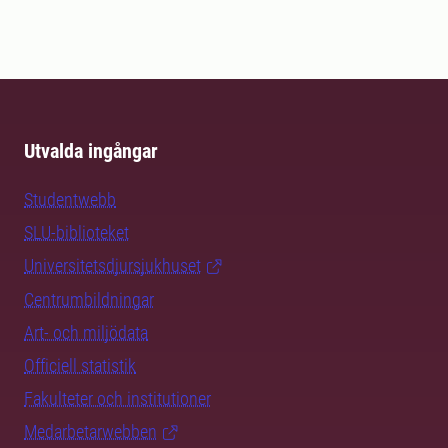
Utvalda ingångar
Studentwebb
SLU-biblioteket
Universitetsdjursjukhuset
Centrumbildningar
Art- och miljödata
Officiell statistik
Fakulteter och institutioner
Medarbetarwebben