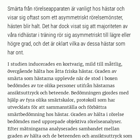
Smärta från rörelseapparaten är vanligt hos hästar och
visar sig oftast som ett asymmetriskt rörelsemönster,
hästen blir halt. Det har dock visat sig att majoriteten av
våra ridhästar i träning rör sig asymmetriskt till lägre eller
högre grad, och det är oklart vilka av dessa hästar som
har ont.
I studien inducerades en kortvarig, mild till måttlig,
övergående hälta hos åtta friska hästar. Graden av
smärta som hästarna upplevde när de stod i boxen
bedömdes av tre olika personer utifrån hästarnas
ansiktsuttryck och beteende. Bedömningen gjordes med
hjälp av fyra olika smärtskalor, protokoll som har
utvecklats för att sammanställa och förbättra
smärtbedömning hos hästar. Graden av hälta i rörelse
bedömdes med upprepade objektiva rörelseanalyser.
Efter mätningarna analyserades sambandet mellan
graden av hälta och de beteenden och ansiktsuttryck som