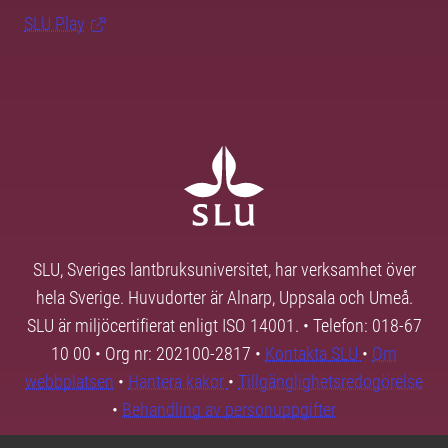
SLU Play
SLU, Sveriges lantbruksuniversitet, har verksamhet över
hela Sverige. Huvudorter är Alnarp, Uppsala och Umeå.
SLU är miljöcertifierat enligt ISO 14001. • Telefon: 018-67
10 00 • Org nr: 202100-2817 •
Kontakta SLU
•
Om
webbplatsen
•
Hantera kakor
•
Tillgänglighetsredogörelse
•
Behandling av personuppgifter