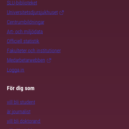
SLU-biblioteket
Universitetsdjursjukhuset
Centrumbildningar
Art- och miljödata
Officiell statistik
Fakulteter och institutioner
Medarbetarwebben
Logga in
För dig som
vill bli student
är journalist
vill bli doktorand