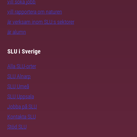
vill söka jobb
vill rapportera om naturen
är verksam inom SLU:s sektorer
är alumn
SLU i Sverige
Alla SLU-orter
SLU Alnarp
SLU Umeå
SLU Uppsala
Jobba på SLU
Kontakta SLU
Stöd SLU