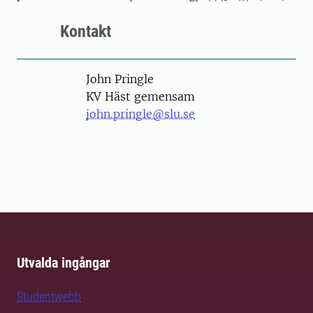
Kontakt
Person
John Pringle
KV Häst gemensam
john.pringle@slu.se
Utvalda ingångar
Studentwebb