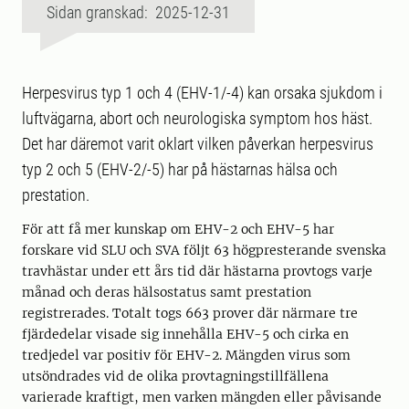
Sidan granskad: 2025-12-31
Herpesvirus typ 1 och 4 (EHV-1/-4) kan orsaka sjukdom i
luftvägarna, abort och neurologiska symptom hos häst.
Det har däremot varit oklart vilken påverkan herpesvirus
typ 2 och 5 (EHV-2/-5) har på hästarnas hälsa och
prestation.
För att få mer kunskap om EHV-2 och EHV-5 har
forskare vid SLU och SVA följt 63 högpresterande svenska
travhästar under ett års tid där hästarna provtogs varje
månad och deras hälsostatus samt prestation
registrerades. Totalt togs 663 prover där närmare tre
fjärdedelar visade sig innehålla EHV-5 och cirka en
tredjedel var positiv för EHV-2. Mängden virus som
utsöndrades vid de olika provtagningstillfällena
varierade kraftigt, men varken mängden eller påvisande