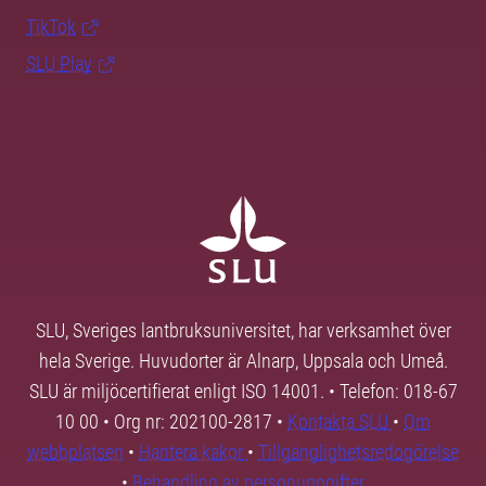
TikTok
SLU Play
SLU, Sveriges lantbruksuniversitet, har verksamhet över
hela Sverige. Huvudorter är Alnarp, Uppsala och Umeå.
SLU är miljöcertifierat enligt ISO 14001. • Telefon: 018-67
10 00 • Org nr: 202100-2817 •
Kontakta SLU
•
Om
webbplatsen
•
Hantera kakor
•
Tillgänglighetsredogörelse
•
Behandling av personuppgifter