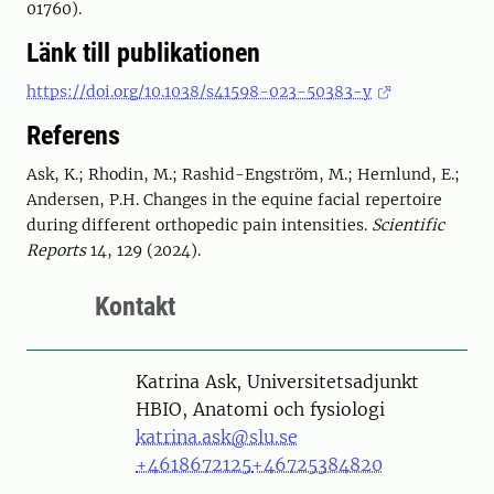
01760).
Länk till publikationen
https://doi.org/10.1038/s41598-023-50383-y
Referens
Ask, K.; Rhodin, M.; Rashid-Engström, M.; Hernlund, E.;
Andersen, P.H. Changes in the equine facial repertoire
during different orthopedic pain intensities.
Scientific
Reports
14, 129 (2024).
Kontakt
Person
Katrina Ask, Universitetsadjunkt
HBIO, Anatomi och fysiologi
katrina.ask@slu.se
+4618672125
+46725384820