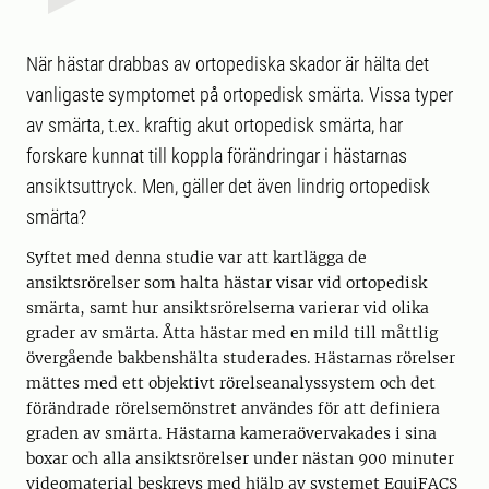
När hästar drabbas av ortopediska skador är hälta det
vanligaste symptomet på ortopedisk smärta. Vissa typer
av smärta, t.ex. kraftig akut ortopedisk smärta, har
forskare kunnat till koppla förändringar i hästarnas
ansiktsuttryck. Men, gäller det även lindrig ortopedisk
smärta?
Syftet med denna studie var att kartlägga de
ansiktsrörelser som halta hästar visar vid ortopedisk
smärta, samt hur ansiktsrörelserna varierar vid olika
grader av smärta. Åtta hästar med en mild till måttlig
övergående bakbenshälta studerades. Hästarnas rörelser
mättes med ett objektivt rörelseanalyssystem och det
förändrade rörelsemönstret användes för att definiera
graden av smärta. Hästarna kameraövervakades i sina
boxar och alla ansiktsrörelser under nästan 900 minuter
videomaterial beskrevs med hjälp av systemet EquiFACS