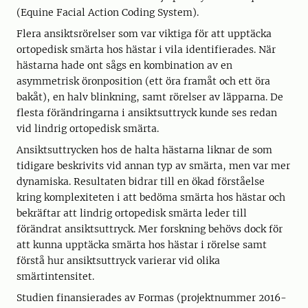
(Equine Facial Action Coding System).
Flera ansiktsrörelser som var viktiga för att upptäcka
ortopedisk smärta hos hästar i vila identifierades. När
hästarna hade ont sågs en kombination av en
asymmetrisk öronposition (ett öra framåt och ett öra
bakåt), en halv blinkning, samt rörelser av läpparna. De
flesta förändringarna i ansiktsuttryck kunde ses redan
vid lindrig ortopedisk smärta.
Ansiktsuttrycken hos de halta hästarna liknar de som
tidigare beskrivits vid annan typ av smärta, men var mer
dynamiska. Resultaten bidrar till en ökad förståelse
kring komplexiteten i att bedöma smärta hos hästar och
bekräftar att lindrig ortopedisk smärta leder till
förändrat ansiktsuttryck. Mer forskning behövs dock för
att kunna upptäcka smärta hos hästar i rörelse samt
förstå hur ansiktsuttryck varierar vid olika
smärtintensitet.
Studien finansierades av Formas (projektnummer 2016-