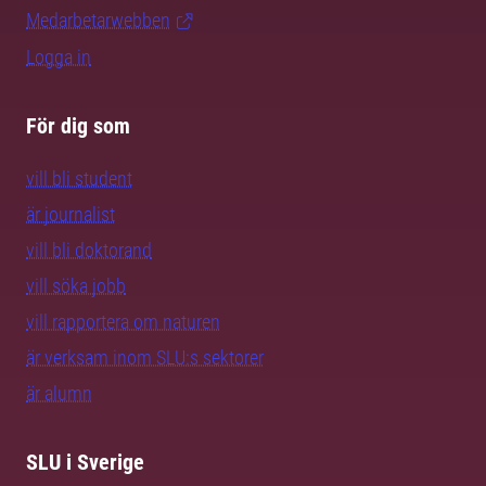
Medarbetarwebben
Logga in
För dig som
vill bli student
är journalist
vill bli doktorand
vill söka jobb
vill rapportera om naturen
är verksam inom SLU:s sektorer
är alumn
SLU i Sverige