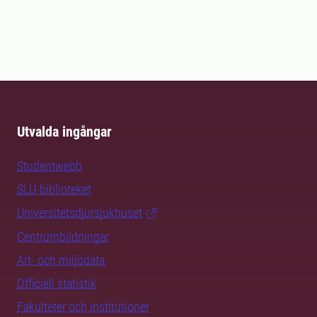
Utvalda ingångar
Studentwebb
SLU-biblioteket
Universitetsdjursjukhuset
Centrumbildningar
Art- och miljödata
Officiell statistik
Fakulteter och institutioner