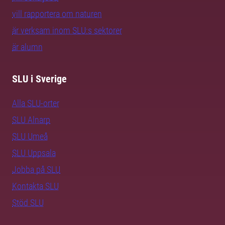
vill rapportera om naturen
är verksam inom SLU:s sektorer
är alumn
SLU i Sverige
Alla SLU-orter
SLU Alnarp
SLU Umeå
SLU Uppsala
Jobba på SLU
Kontakta SLU
Stöd SLU