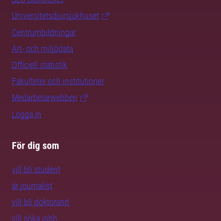
Universitetsdjursjukhuset
Centrumbildningar
Art- och miljödata
Officiell statistik
Fakulteter och institutioner
Medarbetarwebben
Logga in
För dig som
vill bli student
är journalist
vill bli doktorand
vill söka jobb