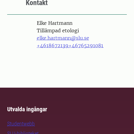
Kontakt
Person
Elke Hartmann
Tillämpad etologi
elke.hartmann@slu.se
+4618672139
+46765291081
Utvalda ingångar
Studentwebb
SLU-biblioteket