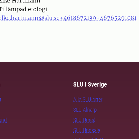
on
Elke Hartmann
Tillämpad etologi
elke.hartmann@slu.se
+4618672139
+46765291081
m
SLU i Sverige
t
Alla SLU-orter
SLU Alnarp
rand
SLU Umeå
SLU Uppsala