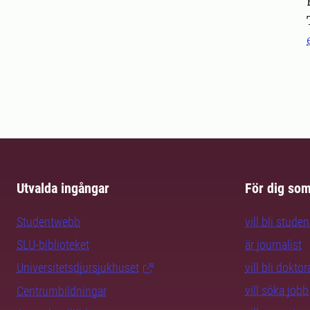
Pers
Utvalda ingångar
För dig so
Studentwebb
vill bli studen
SLU-biblioteket
är journalist
Universitetsdjursjukhuset
vill bli dokto
vill söka jobb
Centrumbildningar