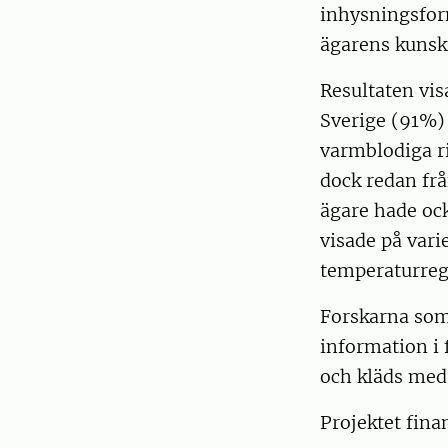
inhysningsfor
ägarens kunsk
Resultaten vis
Sverige (91%)
varmblodiga ri
dock redan fr
ägare hade ock
visade på var
temperaturreg
Forskarna som
information i f
och kläds med
Projektet fina