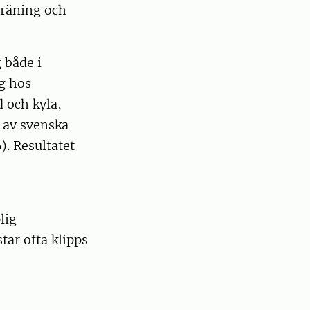
träning och
 både i
g hos
 och kyla,
 av svenska
). Resultatet
lig
star ofta klipps