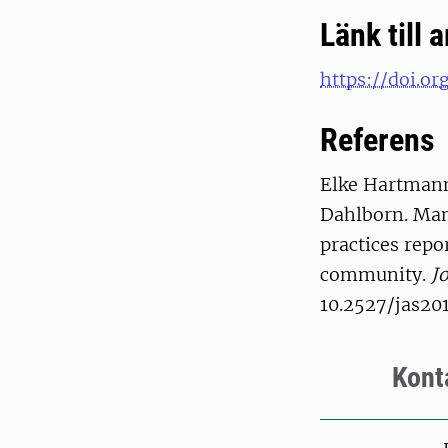
Länk till a
https://doi.or
Referens
Elke Hartmann,
Dahlborn. Man
practices rep
community.
J
10.2527/jas20
Kont