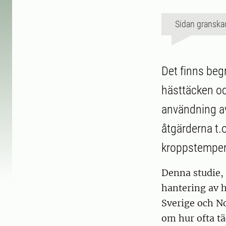
Sidan granska
Det finns beg
hästtäcken oc
användning av
åtgärderna t.
kroppstemper
Denna studie,
hantering av h
Sverige och N
om hur ofta tä