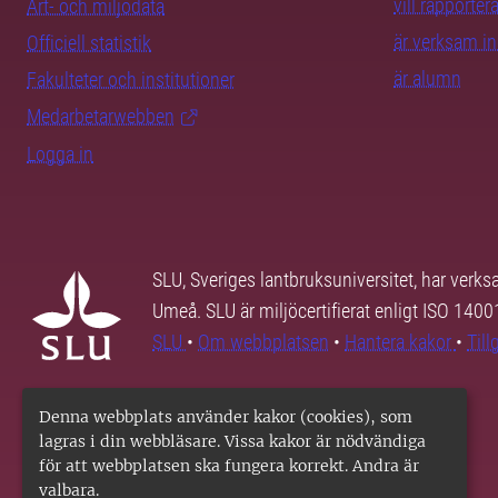
vill rapporte
Art- och miljödata
är verksam i
Officiell statistik
är alumn
Fakulteter och institutioner
Medarbetarwebben
Logga in
SLU, Sveriges lantbruksuniversitet, har verk
Umeå. SLU är miljöcertifierat enligt ISO 140
SLU
•
Om webbplatsen
•
Hantera kakor
•
Til
Denna webbplats använder kakor (cookies), som
lagras i din webbläsare. Vissa kakor är nödvändiga
för att webbplatsen ska fungera korrekt. Andra är
valbara.