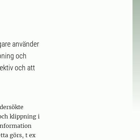
ägare använder
ppning och
ektiv och att
ndersökte
och klippning i
information
tta görs, t ex