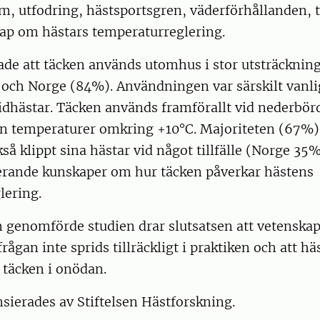
m, utfodring, hästsportsgren, väderförhållanden, 
ap om hästars temperaturreglering.
ade att täcken används utomhus i stor utsträckning
 och Norge (84%). Användningen var särskilt vanli
dhästar. Täcken används framförallt vid nederbörd
ån temperaturer omkring +10°C. Majoriteten (67%)
så klippt sina hästar vid något tillfälle (Norge 35%
ierande kunskaper om hur täcken påverkar hästens
lering.
 genomförde studien drar slutsatsen att vetenskap
rågan inte sprids tillräckligt i praktiken och att hä
 täcken i onödan.
nsierades av Stiftelsen Hästforskning.