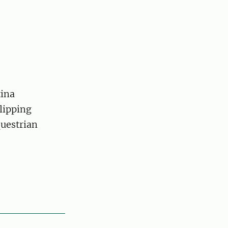
tina
lipping
uestrian