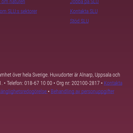
ra om naturen
Jobba på SLU
nom SLU:s sektorer
Kontakta SLU
Stöd SLU
samhet över hela Sverige. Huvudorter är Alnarp, Uppsala och
01. • Telefon: 018-67 10 00 • Org nr: 202100-2817 •
Kontakta
lgänglighetsredogörelse
•
Behandling av personuppgifter