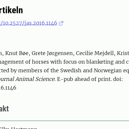
rtikeln
g/10.2527/jas.2016.1146
 Knut Bøe, Grete Jørgensen, Cecilie Mejdell, Kris
agement of horses with focus on blanketing and c
orted by members of the Swedish and Norwegian eq
ournal Animal Science
. E-pub ahead of print. doi:
16.1146
akt