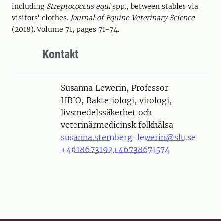
including
Streptococcus equi
spp., between stables via
visitors' clothes.
Journal of Equine Veterinary Science
(2018). Volume 71, pages 71-74.
Kontakt
Person
Susanna Lewerin, Professor
HBIO, Bakteriologi, virologi,
livsmedelssäkerhet och
veterinärmedicinsk folkhälsa
susanna.sternberg-lewerin@slu.se
+4618673192
+46738671574