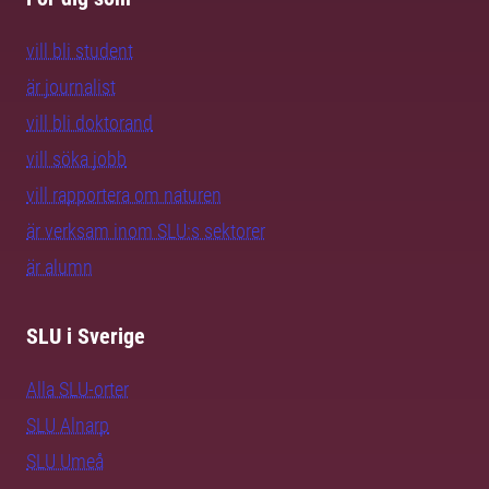
vill bli student
är journalist
vill bli doktorand
vill söka jobb
vill rapportera om naturen
är verksam inom SLU:s sektorer
är alumn
SLU i Sverige
Alla SLU-orter
SLU Alnarp
SLU Umeå