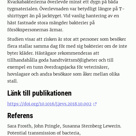
Kvarkabakterierna överlevde minst ett dygn på båda
tygmaterialen. Överlevnaden var betydligt längre på T-
shirttyget än på jacktyget. Vid vanlig hantering av en
häst fastnade stora mängder bakterier på
försökspersonernas ärmar.
Studien visar att risken är stor att personer som besöker
flera stallar samma dag för med sig bakterier om de inte
byter kläder. Hästägare rekommenderas att
tillhandahålla goda handtvättsmöjligheter och till
exempel en tunn överdragsjacka för veterinärer,
hovslagare och andra besökare som åker mellan olika
stall.
Länk till publikationen
https://doi.org/10.1016/j.jevs.2018.10.002
Referens
Sara Frosth, John Pringle, Susanna Sternberg Lewerin.
Potential transmission of bacteria,