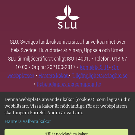
SLU, Sveriges lantbruksuniversitet, har verksamhet över
hela Sverige. Huvudorter är Alnarp, Uppsala och Umeå.
SLU är miljöcertifierat enligt ISO 14001. • Telefon: 018-67
10 00 • Org nr: 202100-2817 •
Kontakta SLU
•
Om
webbplatsen
•
Hantera kakor
•
Tillgänglighetsredogörelse
•
Behandling av personuppgifter
Denna webbplats använder kakor (cookies), som lagras i din
webbläsare. Vissa kakor är nödvändiga för att webbplatsen
ska fungera korrekt. Andra är valbara.
Hantera valbara kakor
Tillåt nödvändiga kakor