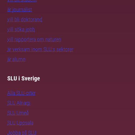
är journalist
vill bli doktorand
vill söka jobb
vill rapportera om naturen
är verksam inom SLU:s sektorer
är alumn
SLU i Sverige
Alla SLU-orter
SLU Alnarp
SLU Umeå
SLU Uppsala
Jobba på SLU