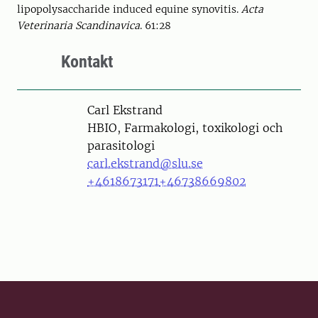
lipopolysaccharide induced equine synovitis.
Acta
Veterinaria Scandinavica
. 61:28
Kontakt
Person
Carl Ekstrand
HBIO, Farmakologi, toxikologi och
parasitologi
carl.ekstrand@slu.se
+4618673171
+46738669802