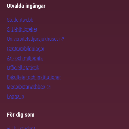
Utvalda ingångar
Studentwebb
SLU-biblioteket
Universitetsdjursjukhuset
Centrumbildningar
Art- och miljödata
Officiell statistik
Fakulteter och institutioner
Medarbetarwebben
Logga in
För dig som
vill bli student