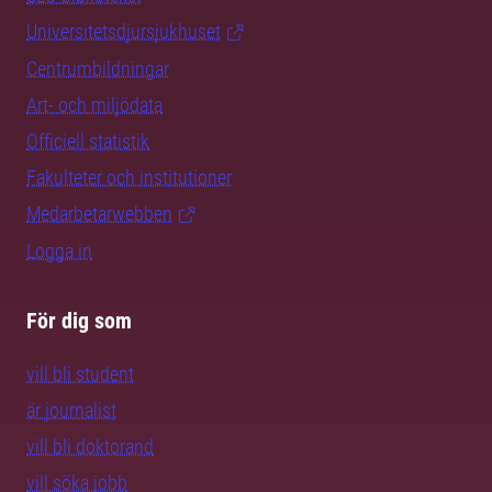
Universitetsdjursjukhuset
Centrumbildningar
Art- och miljödata
Officiell statistik
Fakulteter och institutioner
Medarbetarwebben
Logga in
För dig som
vill bli student
är journalist
vill bli doktorand
vill söka jobb