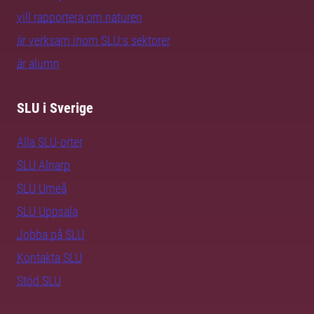
vill rapportera om naturen
är verksam inom SLU:s sektorer
är alumn
SLU i Sverige
Alla SLU-orter
SLU Alnarp
SLU Umeå
SLU Uppsala
Jobba på SLU
Kontakta SLU
Stöd SLU