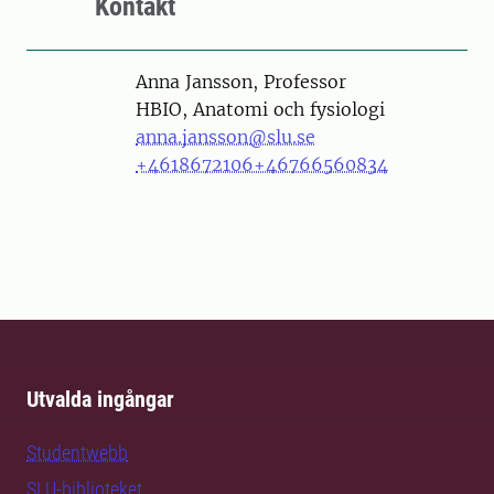
Kontakt
Person
Anna Jansson, Professor
HBIO, Anatomi och fysiologi
anna.jansson@slu.se
+4618672106
+46766560834
Utvalda ingångar
Studentwebb
SLU-biblioteket