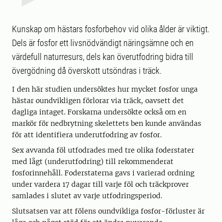
Kunskap om hästars fosforbehov vid olika ålder är viktigt.
Dels är fosfor ett livsnödvändigt näringsämne och en
värdefull naturresurs, dels kan överutfodring bidra till
övergödning då överskott utsöndras i träck.
I den här studien undersöktes hur mycket fosfor unga
hästar oundvikligen förlorar via träck, oavsett det
dagliga intaget. Forskarna undersökte också om en
markör för nedbrytning skelettets ben kunde användas
för att identifiera underutfodring av fosfor.
Sex avvanda föl utfodrades med tre olika foderstater
med lågt (underutfodring) till rekommenderat
fosforinnehåll. Foderstaterna gavs i varierad ordning
under vardera 17 dagar till varje föl och träckprover
samlades i slutet av varje utfodringsperiod.
Slutsatsen var att fölens oundvikliga fosfor-förluster är