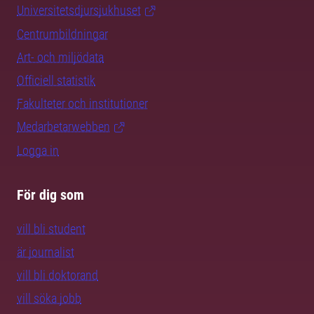
Universitetsdjursjukhuset
Centrumbildningar
Art- och miljödata
Officiell statistik
Fakulteter och institutioner
Medarbetarwebben
Logga in
För dig som
vill bli student
är journalist
vill bli doktorand
vill söka jobb