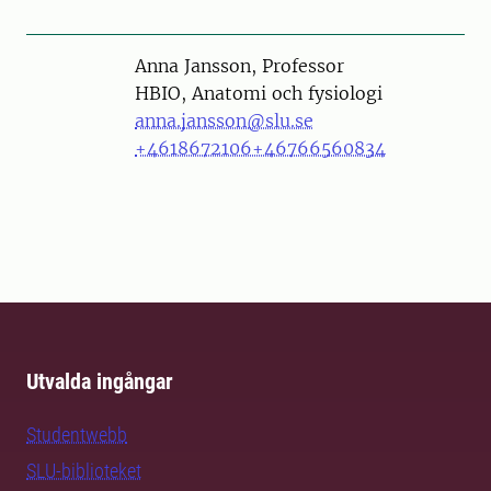
Person
Anna Jansson, Professor
HBIO, Anatomi och fysiologi
anna.jansson@slu.se
+4618672106
+46766560834
Utvalda ingångar
Studentwebb
SLU-biblioteket