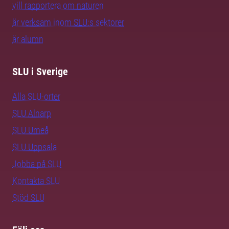
vill rapportera om naturen
är verksam inom SLU:s sektorer
är alumn
SLU i Sverige
Alla SLU-orter
SLU Alnarp
SLU Umeå
SLU Uppsala
Jobba på SLU
Kontakta SLU
Stöd SLU