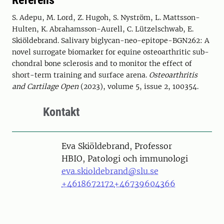
Referens
S. Adepu, M. Lord, Z. Hugoh, S. Nyström, L. Mattsson-
Hulten, K. Abrahamsson-Aurell, C. Lützelschwab, E.
Skiöldebrand. Salivary biglycan-neo-epitope-BGN262: A
novel surrogate biomarker for equine osteoarthritic sub-
chondral bone sclerosis and to monitor the effect of
short-term training and surface arena.
Osteoarthritis
and Cartilage Open
(2023), volume 5, issue 2, 100354.
Kontakt
Person
Eva Skiöldebrand, Professor
HBIO, Patologi och immunologi
eva.skioldebrand@slu.se
+4618672172
+46739604366