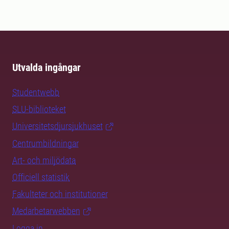
Utvalda ingångar
Studentwebb
SLU-biblioteket
Universitetsdjursjukhuset
Centrumbildningar
Art- och miljödata
Officiell statistik
Fakulteter och institutioner
Medarbetarwebben
Logga in