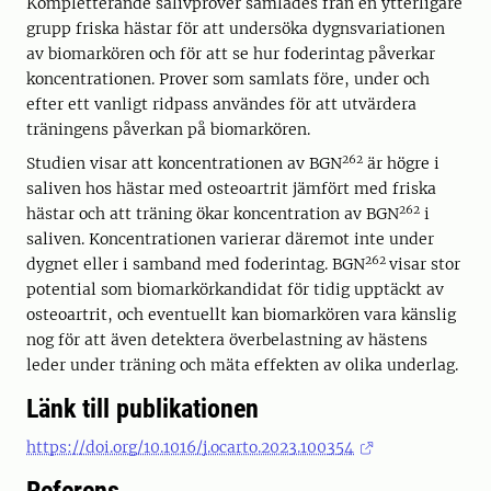
Kompletterande salivprover samlades från en ytterligare
grupp friska hästar för att undersöka dygnsvariationen
av biomarkören och för att se hur foderintag påverkar
koncentrationen. Prover som samlats före, under och
efter ett vanligt ridpass användes för att utvärdera
träningens påverkan på biomarkören.
262
Studien visar att koncentrationen av BGN
är högre i
saliven hos hästar med osteoartrit jämfört med friska
262
hästar och att träning ökar koncentration av BGN
i
saliven. Koncentrationen varierar däremot inte under
262
dygnet eller i samband med foderintag. BGN
visar stor
potential som biomarkörkandidat för tidig upptäckt av
osteoartrit, och eventuellt kan biomarkören vara känslig
nog för att även detektera överbelastning av hästens
leder under träning och mäta effekten av olika underlag.
Länk till publikationen
https://doi.org/10.1016/j.ocarto.2023.100354