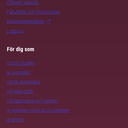
Officiell statistik
Fakulteter och institutioner
Medarbetarwebben
Logga in
För dig som
vill bli student
är journalist
vill bli doktorand
vill söka jobb
vill rapportera om naturen
är verksam inom SLU:s sektorer
är alumn