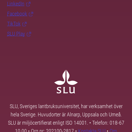
LinkedIn
Facebook
TikTok
SLU Play
SLU, Sveriges lantbruksuniversitet, har verksamhet över
hela Sverige. Huvudorter är Alnarp, Uppsala och Umeå.
SLU är miljöcertifierat enligt ISO 14001. • Telefon: 018-67
10 00 • Org nr: 202100-2817 •
Kontakta SLU
•
Om