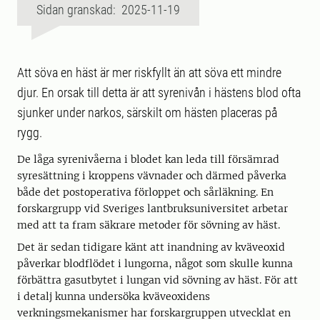
Sidan granskad: 2025-11-19
Att söva en häst är mer riskfyllt än att söva ett mindre
djur. En orsak till detta är att syrenivån i hästens blod ofta
sjunker under narkos, särskilt om hästen placeras på
rygg.
De låga syrenivåerna i blodet kan leda till försämrad
syresättning i kroppens vävnader och därmed påverka
både det postoperativa förloppet och sårläkning. En
forskargrupp vid Sveriges lantbruksuniversitet arbetar
med att ta fram säkrare metoder för sövning av häst.
Det är sedan tidigare känt att inandning av kväveoxid
påverkar blodflödet i lungorna, något som skulle kunna
förbättra gasutbytet i lungan vid sövning av häst. För att
i detalj kunna undersöka kväveoxidens
verkningsmekanismer har forskargruppen utvecklat en