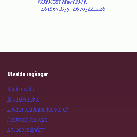
gorel.nyman@slu.se
+4618671835
+46703441226
Utvalda ingångar
Studentwebb
SLU-biblioteket
Universitetsdjursjukhuset
Centrumbildningar
Art- och miljödata