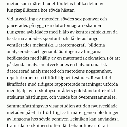
metod som mäter blodet fördelas i olika delar av
lungkapillärerna hos sövda hästar.
Vid utveckling av metoden sövdes sex ponnyer och
placerades på rygg i en datortomografi-skanner.
Lungorna avbildades med hjälp av kontrastsinjektion då
hästarna andades spontant och då deras lungor
ventilerades mekaniskt. Datortomografi-bilderna
analyserades och genomblödningen av lungorna
beräknades med hjälp av en matematisk ekvation. För att
påskynda analysen utvecklades en halvautomatisk
datoriserad analysmetod och metodens noggrannhet,
repeterbarhet och tillförlitlighet testades. Resultatet
jämfördes med tidigare rapporterade mätningar utförda
med hjälp av forskningsområdets guldstandardteknik i
utskurna hästlungor, och visade bra överensstämmelse.
Sammanfattningsvis visar studien att den nyutvecklade
metoden på ett tillförlitligt sätt mäter genomblödningen
av lungorna hos sövda ponnyer. Tekniken kan användas i
framtida forskningsstudier där behandlingar för att