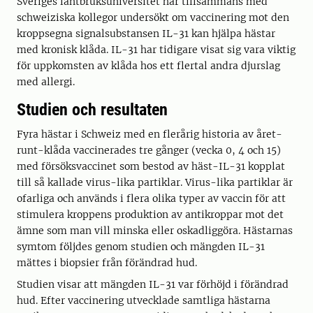
Sveriges lantbruksuniversitet har tillsammans med
schweiziska kollegor undersökt om vaccinering mot den
kroppsegna signalsubstansen IL-31 kan hjälpa hästar
med kronisk klåda. IL-31 har tidigare visat sig vara viktig
för uppkomsten av klåda hos ett flertal andra djurslag
med allergi.
Studien och resultaten
Fyra hästar i Schweiz med en flerårig historia av året-
runt-klåda vaccinerades tre gånger (vecka 0, 4 och 15)
med försöksvaccinet som bestod av häst-IL-31 kopplat
till så kallade virus-lika partiklar. Virus-lika partiklar är
ofarliga och används i flera olika typer av vaccin för att
stimulera kroppens produktion av antikroppar mot det
ämne som man vill minska eller oskadliggöra. Hästarnas
symtom följdes genom studien och mängden IL-31
mättes i biopsier från förändrad hud.
Studien visar att mängden IL-31 var förhöjd i förändrad
hud. Efter vaccinering utvecklade samtliga hästarna