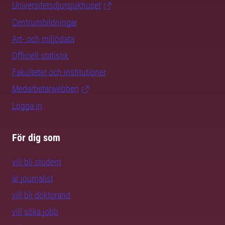
Universitetsdjursjukhuset
Centrumbildningar
Art- och miljödata
Officiell statistik
Fakulteter och institutioner
Medarbetarwebben
Logga in
För dig som
vill bli student
är journalist
vill bli doktorand
vill söka jobb