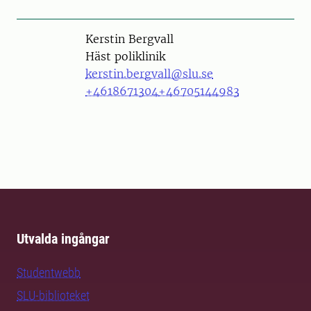
Person
Kerstin Bergvall
Häst poliklinik
kerstin.bergvall@slu.se
+4618671304
+46705144983
Utvalda ingångar
Studentwebb
SLU-biblioteket