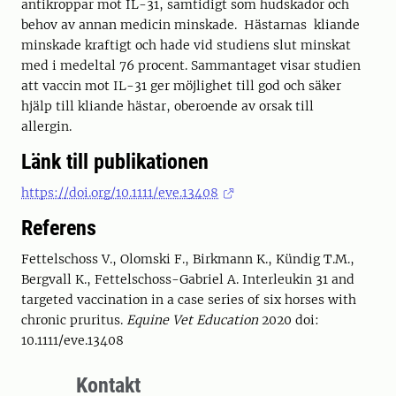
antikroppar mot IL-31, samtidigt som hudskador och
behov av annan medicin minskade. Hästarnas kliande
minskade kraftigt och hade vid studiens slut minskat
med i medeltal 76 procent. Sammantaget visar studien
att vaccin mot IL-31 ger möjlighet till god och säker
hjälp till kliande hästar, oberoende av orsak till
allergin.
Länk till publikationen
https://doi.org/10.1111/eve.13408
Referens
Fettelschoss V., Olomski F., Birkmann K., Kündig T.M.,
Bergvall K., Fettelschoss-Gabriel A. Interleukin 31 and
targeted vaccination in a case series of six horses with
chronic pruritus.
Equine Vet
Education
2020 doi:
10.1111/eve.13408
Kontakt