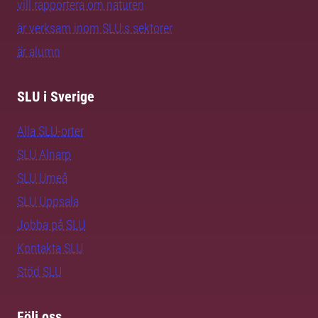
vill rapportera om naturen
är verksam inom SLU:s sektorer
är alumn
SLU i Sverige
Alla SLU-orter
SLU Alnarp
SLU Umeå
SLU Uppsala
Jobba på SLU
Kontakta SLU
Stöd SLU
Följ oss