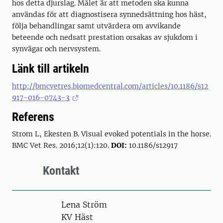
hos detta djurslag. Målet är att metoden ska kunna
användas för att diagnostisera synnedsättning hos häst,
följa behandlingar samt utvärdera om avvikande
beteende och nedsatt prestation orsakas av sjukdom i
synvägar och nervsystem.
Länk till artikeln
http://bmcvetres.biomedcentral.com/articles/10.1186/s12
917-016-0743-3
Referens
Strom L, Ekesten B. Visual evoked potentials in the horse.
BMC Vet Res. 2016;12(1):120.
DOI:
10.1186/s12917
Kontakt
Person
Lena Ström
KV Häst