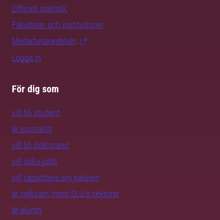
Officiell statistik
Fakulteter och institutioner
Medarbetarwebben
Logga in
För dig som
vill bli student
är journalist
vill bli doktorand
vill söka jobb
vill rapportera om naturen
är verksam inom SLU:s sektorer
är alumn