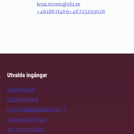
lena.strom@slu.se
+4618671469
+46725293026
Utvalda ingångar
Studentwebb
SLU-biblioteket
Universitetsdjursjukhuset
Centrumbildningar
Art- och miljödata