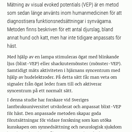
Mätning av visual evoked potentials (VEP) är en metod
som sedan länge använts inom humanmedicinen för att
diagnostisera funktionsnedsättningar i synvägarna.
Metoden finns beskriven för ett antal djurslag, bland
annat hund och katt, men har inte tidigare anpassats för
häst.
Med hjälp av en lampa stimuleras ögat med blinkande
ljus (blixt-VEP) eller shackrutemönster (mönster-VEP).
Samtidigt mäts aktiviteten i hjärnans syncentrum med
hjälp av hudelektroder. På detta sätt får man veta om
signaler från ögat leder fram till och aktiverar
syncentrum på ett normalt sätt.
I denna studie har forskare vid Sveriges
lantbruksuniversitet utvärderat och anpassat blixt-VEP
för häst. Den anpassade metoden skapar goda
förutsättningar för vidare forskning som kan utöka
kunskapen om synnedsättning och neurologisk sjukdom