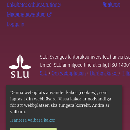
är alumn
Fakulteter och institutioner
Medarbetarwebben
Logga in
SLU, Sveriges lantbruksuniversitet, har verk
Umeå. SLU är miljöcertifierat enligt ISO 140
SLU
•
Om webbplatsen
•
Hantera kakor
•
Til
Denna webbplats använder kakor (cookies), som
lagras i din webbläsare. Vissa kakor är nödvändiga
för att webbplatsen ska fungera korrekt. Andra är
valbara.
Hantera valbara kakor