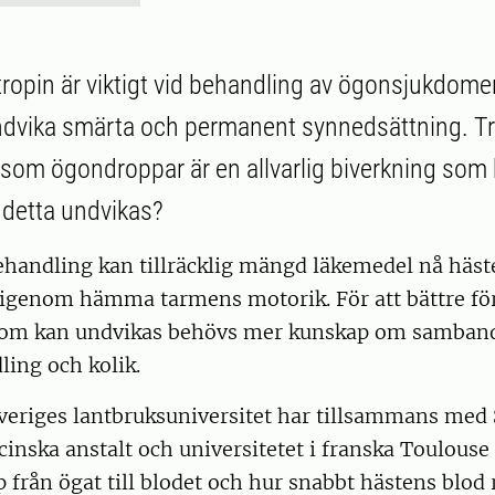
ropin är viktigt vid behandling av ögonsjukdome
undvika smärta och permanent synnedsättning. Tr
 som ögondroppar är en allvarlig biverkning som
n detta undvikas?
ehandling kan tillräcklig mängd läkemedel nå häst
rigenom hämma tarmens motorik. För att bättre fö
kdom kan undvikas behövs mer kunskap om samban
ing och kolik.
veriges lantbruksuniversitet har tillsammans med 
inska anstalt och universitetet i franska Toulouse
p från ögat till blodet och hur snabbt hästens blod 