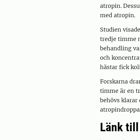
atropin. Dess
med atropin.
Studien visad
tredje timme 
behandling va
och koncentrat
hästar fick k
Forskarna drar
timme är en tr
behövs klarar 
atropindroppar
Länk til