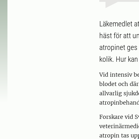
Läkemedlet at
häst för att 
atropinet ges
kolik. Hur ka
Vid intensiv b
blodet och dä
allvarlig sju
atropinbehandl
Forskare vid S
veterinärmedic
atropin tas up