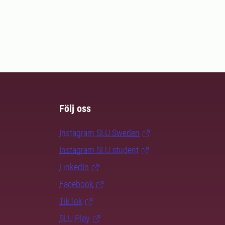
Följ oss
Instagram SLU.Sweden
Instagram SLU.student
LinkedIn
Facebook
TikTok
SLU Play