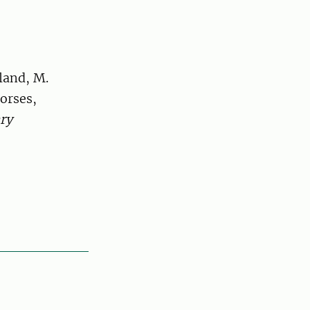
land, M.
orses,
ry