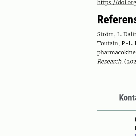
https://doi.o
Referen
Ström, L. Dali
Toutain, P-L. 
pharmacokineti
Research.
(202
Kont
Pers