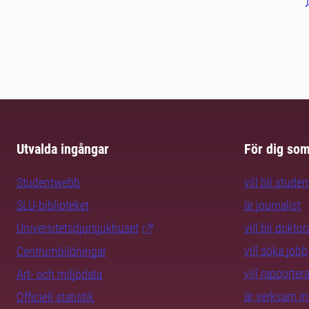
Utvalda ingångar
För dig so
Studentwebb
vill bli studen
SLU-biblioteket
är journalist
Universitetsdjursjukhuset
vill bli dokto
vill söka jobb
Centrumbildningar
vill rapporte
Art- och miljödata
är verksam i
Officiell statistik