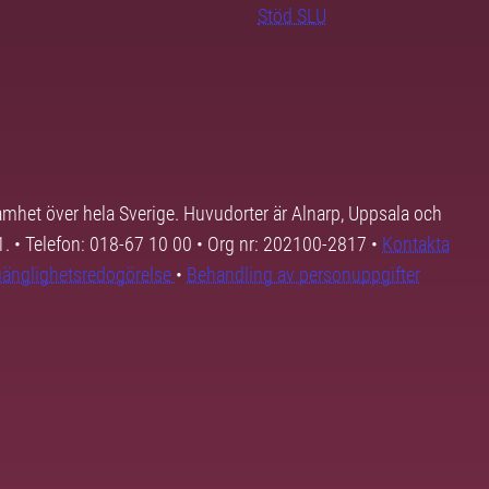
Stöd SLU
samhet över hela Sverige. Huvudorter är Alnarp, Uppsala och
01. • Telefon: 018-67 10 00 • Org nr: 202100-2817 •
Kontakta
lgänglighetsredogörelse
•
Behandling av personuppgifter