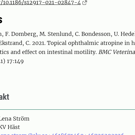
rg/10.1186/s12917-021-02847-4
s
n, F. Domberg, M. Stenlund, C. Bondesson, U. Hede
Ekstrand, C. 2021. Topical ophthalmic atropine in h
cs and effect on intestinal motility.
BMC Veterina
1) 17:149
akt
on
Lena Ström
KV Häst