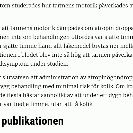
utom studerades hur tarmens motorik påverkades 
e att tarmens motorik dämpades om atropin droppa
men inte om behandlingen utfördes var sjätte timm
r sjätte timme hann allt läkemedel brytas ner mel
ionen i blodet blev inte så hög att tarmen påverka
oliksymptom under studien.
 slutsatsen att administration av atropinögondropp
ygg behandling med minimal risk för kolik. Om kor
de flesta hästar sannolikt av att under ett dygn b
 var tredje timme, utan att få kolik.
l publikationen