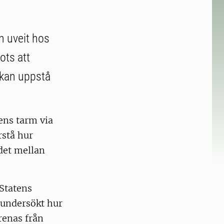
n uveit hos
ots att
 kan uppstå
ens tarm via
rstå hur
det mellan
Statens
 undersökt hur
renas från