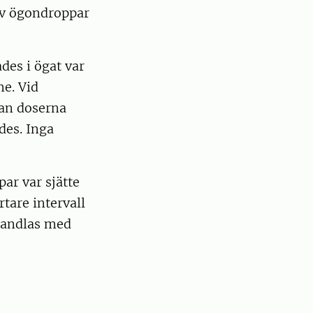
av ögondroppar
des i ögat var
e. Vid
lan doserna
des. Inga
ar var sjätte
tare intervall
ehandlas med