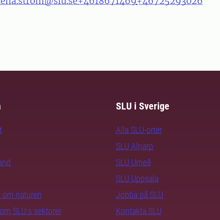
lena.strom@slu.se
+4618671469
+46725293026
m
SLU i Sverige
t
Alla SLU-orter
SLU Alnarp
rand
SLU Umeå
SLU Uppsala
ra om naturen
Jobba på SLU
nom SLU:s sektorer
Kontakta SLU