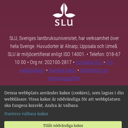
SLU, Sveriges lantbruksuniversitet, har verksamhet över
hela Sverige. Huvudorter är Alnarp, Uppsala och Umeå.
SLU är miljöcertifierat enligt ISO 14001. • Telefon: 018-67
10 00 • Org nr: 202100-2817 •
Kontakta SLU
•
Om
webbplatsen
•
Hantera kakor
•
Behandling av
personuppgifter
Denna webbplats använder kakor (cookies), som lagras i din
webbläsare. Vissa kakor är nödvändiga för att webbplatsen
ska fungera korrekt. Andra är valbara.
Hantera valbara kakor
Tillåt nödvändiga kakor