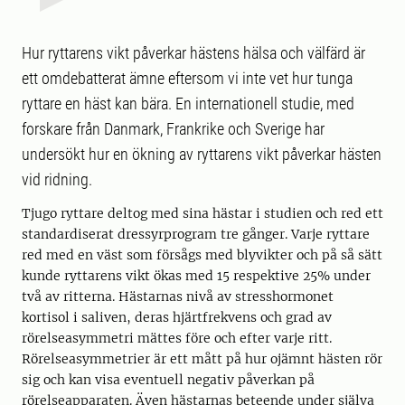
Hur ryttarens vikt påverkar hästens hälsa och välfärd är
ett omdebatterat ämne eftersom vi inte vet hur tunga
ryttare en häst kan bära. En internationell studie, med
forskare från Danmark, Frankrike och Sverige har
undersökt hur en ökning av ryttarens vikt påverkar hästen
vid ridning.
Tjugo ryttare deltog med sina hästar i studien och red ett
standardiserat dressyrprogram tre gånger. Varje ryttare
red med en väst som försågs med blyvikter och på så sätt
kunde ryttarens vikt ökas med 15 respektive 25% under
två av ritterna. Hästarnas nivå av stresshormonet
kortisol i saliven, deras hjärtfrekvens och grad av
rörelseasymmetri mättes före och efter varje ritt.
Rörelseasymmetrier är ett mått på hur ojämnt hästen rör
sig och kan visa eventuell negativ påverkan på
rörelseapparaten. Även hästarnas beteende under själva