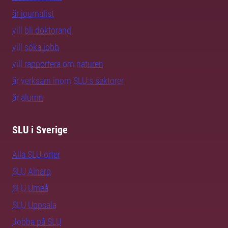
är journalist
vill bli doktorand
vill söka jobb
vill rapportera om naturen
är verksam inom SLU:s sektorer
är alumn
SLU i Sverige
Alla SLU-orter
SLU Alnarp
SLU Umeå
SLU Uppsala
Jobba på SLU