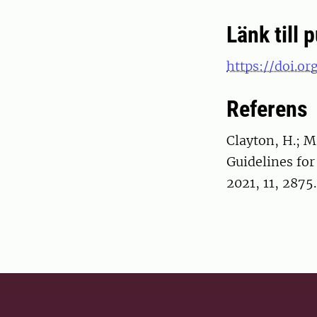
Länk till 
https://doi.or
Referens
Clayton, H.; M
Guidelines fo
2021, 11, 2875.