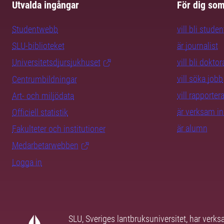
Utvalda ingångar
För dig so
Studentwebb
vill bli studen
SLU-biblioteket
är journalist
Universitetsdjursjukhuset
vill bli dokto
vill söka jobb
Centrumbildningar
vill rapporte
Art- och miljödata
är verksam i
Officiell statistik
är alumn
Fakulteter och institutioner
Medarbetarwebben
Logga in
SLU, Sveriges lantbruksuniversitet, har verk