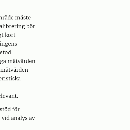
område måste
alibrering bör
t kort
ningens
etod.
iga mätvärden
a mätvärden
eristiska
levant.
töd för
 vid analys av