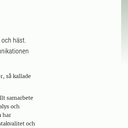
e och häst.
unikationen
, så kallade
ellt samarbete
alys och
 har
atakvalitet och