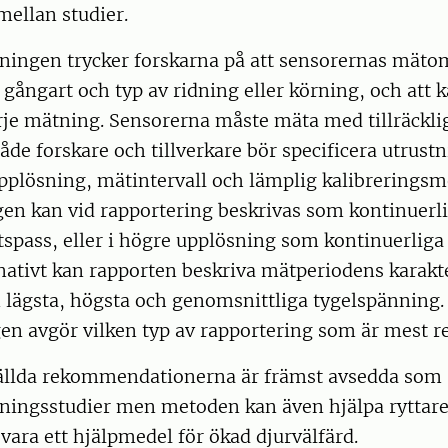
ellan studier.
ningen trycker forskarna på att sensorernas mät
 gångart och typ av ridning eller körning, och att k
rje mätning. Sensorerna måste mäta med tillräcklig
både forskare och tillverkare bör specificera utrust
plösning, mätintervall och lämplig kalibreringsm
en kan vid rapportering beskrivas som kontinuerl
tspass, eller i högre upplösning som kontinuerlig
rnativt kan rapporten beskriva mätperiodens karakt
 lägsta, högsta och genomsnittliga tygelspänning.
en avgör vilken typ av rapportering som är mest re
lda rekommendationerna är främst avsedda som s
kningsstudier men metoden kan även hjälpa ryttare
 vara ett hjälpmedel för ökad djurvälfärd.