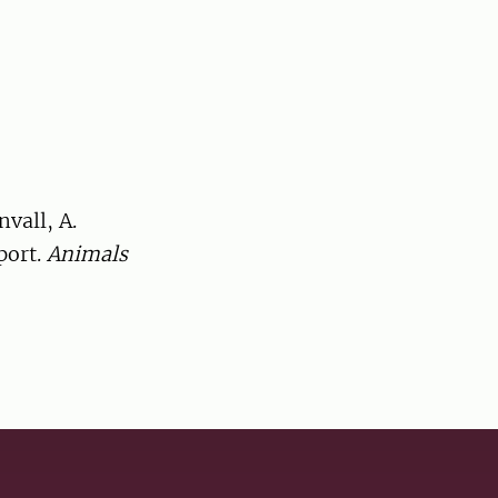
vall, A.
port.
Animals