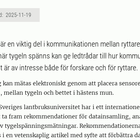
d: 2025-11-19
 är en viktig del i kommunikationen mellan ryttar
när tygeln spänns kan ge ledtrådar till hur komm
et är av intresse både för forskare och för ryttare.
kan mätas elektroniskt genom att placera sensorer
, mellan tygeln och bettet i hästens mun.
Sveriges lantbruksuniversitet har i ett internation
att ta fram rekommendationer för datainsamling, an
av tygelspänningsmätningar. Rekommendationerna
i en vetenskaplig artikel med syfte att förbättra d