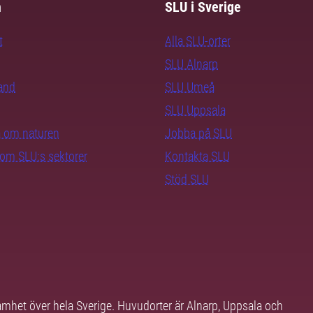
m
SLU i Sverige
t
Alla SLU-orter
SLU Alnarp
rand
SLU Umeå
SLU Uppsala
ra om naturen
Jobba på SLU
nom SLU:s sektorer
Kontakta SLU
Stöd SLU
samhet över hela Sverige. Huvudorter är Alnarp, Uppsala och