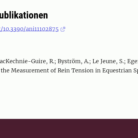
publikationen
g/10.3390/ani11102875
acKechnie-Guire, R.; Byström, A.; Le Jeune, S.; Egen
r the Measurement of Rein Tension in Equestrian S