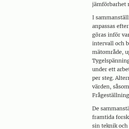
jämförbarhet m
I sammanställ
anpassas efter
göras inför va
intervall och 
mätområde, up
Tygelspänning
under ett arbe
per steg. Alte
värden, såsom
Frågeställning
De sammanstäl
framtida fors
sin teknik och