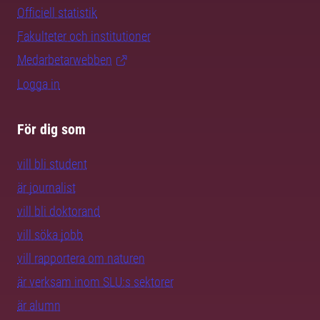
Officiell statistik
Fakulteter och institutioner
Medarbetarwebben
Logga in
För dig som
vill bli student
är journalist
vill bli doktorand
vill söka jobb
vill rapportera om naturen
är verksam inom SLU:s sektorer
är alumn