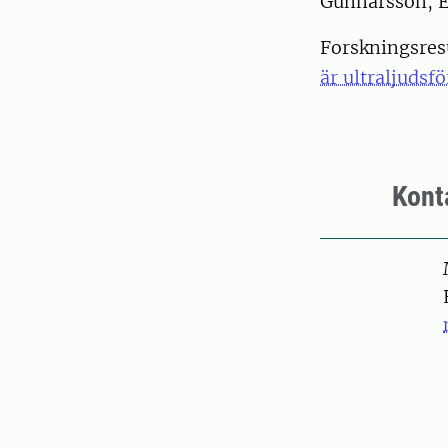
Gunnarsson, E.
Forskningsresu
är ultraljudsf
Kont
Pers