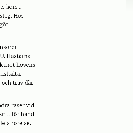
s kors i
 steg. Hos
 gör
ensorer
LU. Hästarna
ck mot hovens
enshälta.
t och trav där
ndra raser vid
ritt för hand
ets rörelse.