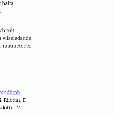
 halta
n
ch tölt.
a vilseledande,
iva mätmetoder
 hindlimb
. Rhodin, F.
dottir, V.