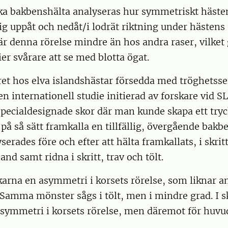
ka bakbenshälta analyseras hur symmetriskt hästen
ig uppåt och nedåt/i lodrät riktning under hästens
är denna rörelse mindre än hos andra raser, vilket
r svårare att se med blotta ögat.
et hos elva islandshästar försedda med tröghetss
en internationell studie initierad av forskare vid S
pecialdesignade skor där man kunde skapa ett try
på så sätt framkalla en tillfällig, övergående bakb
erades före och efter att hälta framkallats, i skrit
hand samt ridna i skritt, trav och tölt.
skarna en asymmetri i korsets rörelse, som liknar a
Samma mönster sågs i tölt, men i mindre grad. I sk
symmetri i korsets rörelse, men däremot för huvud