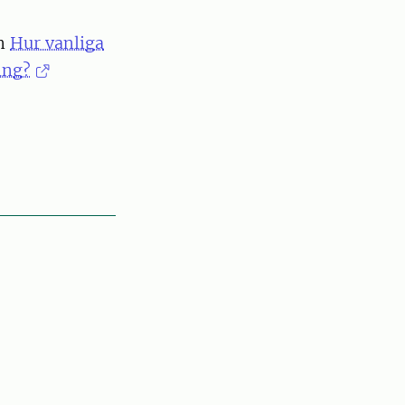
ln
Hur vanliga
ing?