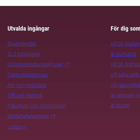
Utvalda ingångar
För dig so
Studentwebb
vill bli studen
SLU-biblioteket
är journalist
Universitetsdjursjukhuset
vill bli dokto
vill söka jobb
Centrumbildningar
vill rapporte
Art- och miljödata
är verksam i
Officiell statistik
är alumn
Fakulteter och institutioner
Medarbetarwebben
Logga in