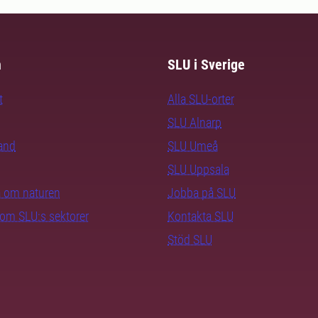
m
SLU i Sverige
t
Alla SLU-orter
SLU Alnarp
rand
SLU Umeå
SLU Uppsala
ra om naturen
Jobba på SLU
nom SLU:s sektorer
Kontakta SLU
Stöd SLU