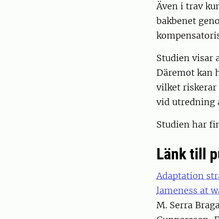
Även i trav ku
bakbenet genom
kompensatoris
Studien visar a
Däremot kan hu
vilket riskera
vid utredning 
Studien har fi
Länk till 
Adaptation str
lameness at wa
M. Serra Braga