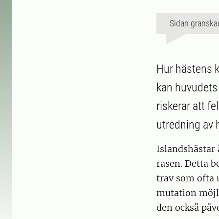
Sidan granska
Hur hästens k
kan huvudets a
riskerar att 
utredning av h
Islandshästar 
rasen. Detta b
trav som ofta
mutation möjli
den också påve