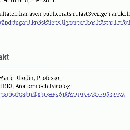
 Hernlund, I. H. Smit
ltaten har även publicerats i HästSverige i artike
örändringar i knäskålens ligament hos hästar i trän
akt
on
Marie Rhodin, Professor
HBIO, Anatomi och fysiologi
marie.rhodin@slu.se
+4618672194
+46739832974