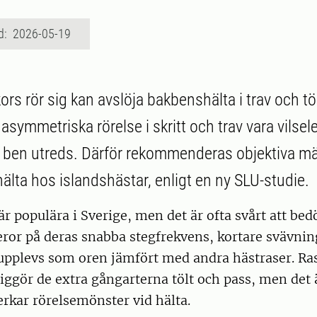
d: 2026-05-19
ors rör sig kan avslöja bakbenshälta i trav och t
symmetriska rörelse i skritt och trav vara vilsel
fel ben utreds. Därför rekommenderas objektiva m
älta hos islandshästar, enligt en ny SLU-studie.
är populära i Sverige, men det är ofta svårt att be
eror på deras snabba stegfrekvens, kortare svävnin
 upplevs som oren jämfört med andra hästraser. Ra
ggör de extra gångarterna tölt och pass, men det 
rkar rörelsemönster vid hälta.