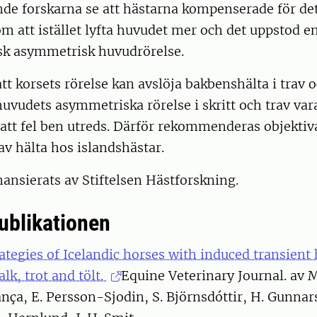
nde forskarna se att hästarna kompenserade för det
 att istället lyfta huvudet mer och det uppstod e
k asymmetrisk huvudrörelse.
tt korsets rörelse kan avslöja bakbenshälta i trav o
vudets asymmetriska rörelse i skritt och trav var
r att fel ben utreds. Därför rekommenderas objekt
av hälta hos islandshästar.
nansierats av Stiftelsen Hästforskning.
publikationen
ategies of Icelandic horses with induced transient
lk, trot and tölt.
Equine Veterinary Journal. av M
nça, E. Persson-Sjodin, S. Björnsdóttir, H. Gunnars