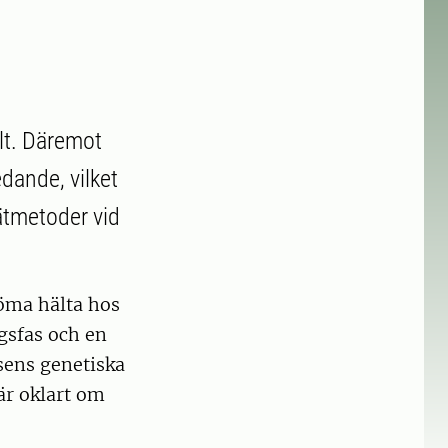
ölt. Däremot
edande, vilket
ätmetoder vid
döma hälta hos
gsfas och en
sens genetiska
är oklart om