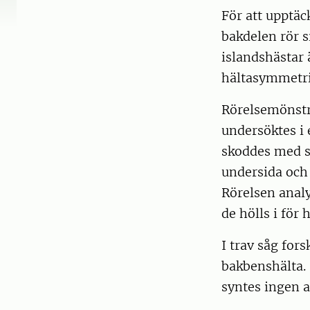
För att upptäc
bakdelen rör s
islandshästar 
hältasymmetrie
Rörelsemönstr
undersöktes i 
skoddes med s
undersida och 
Rörelsen analys
de hölls i för 
I trav såg for
bakbenshälta. 
syntes ingen a