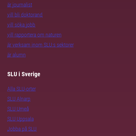
är journalist
vill bli doktorand
vill söka jobb
vill rapportera om naturen
är verksam inom SLU:s sektorer
är alumn
SLU i Sverige
Alla SLU-orter
SLU Alnarp
SLU Umeå
SLU Uppsala
Jobba på SLU