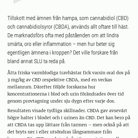
Tillskott med ämnen från hampa, som cannabidiol (CBD)
och cannabidiolsyror (CBDA), används allt oftare till häst.
De marknadsförs ofta med påståenden om att lindra
smärta, oro eller inflammation – men hur beter sig
egentligen ämnena i kroppen? Det ville forskare från
bland annat SLU ta reda på.
Åtta friska varmblodiga travhästar fick varsin oral dos på
3 mg/kg av CBD respektive CBDA, med en veckas
mellanrum. Därefter följde forskarna hur
koncentrationerna i blod och urin förändrades över tid
genom provtagning under sju dygn efter varje dos.
Resultaten visade tydliga skillnader. CBDA gav avsevärt
högre halter i blodet och i urinen än CBD. Det kan bero på
att CBDA tas upp lättare från tarmen – men också på att
det bryts ner i eller utsöndras långsammare från