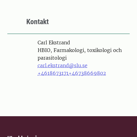
Kontakt
Person
Carl Ekstrand
HBIO, Farmakologi, toxikologi och
parasitologi
carl.ekstrand@slu.se
+4618673171
+46738669802