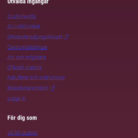
Utvalda ingångar
Studentwebb
SLU-biblioteket
Universitetsdjursjukhuset
Centrumbildningar
Art- och miljödata
Officiell statistik
Fakulteter och institutioner
Medarbetarwebben
Logga in
För dig som
vill bli student